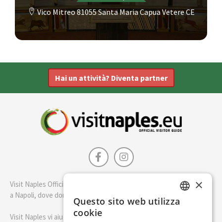
Vico Mitreo 81055 Santa Maria Capua Vetere CE
Hai un attività? Diventa partner
×
Visit Naples Official è la guida della città di Napoli. Scopri cosa fare
a Napoli, dove dormire e i migliori posti dove mangiare.
Questo sito web utilizza
ENGLISH
cookie
Visit Naples vi aiuterà a pianificare il vostro viaggio a Napoli
ITALIAN