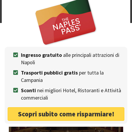
61 Punti d'interesse
Ingresso gratuito
alle principali attrazioni di
Siti Archeologici a Napoli
Napoli
17 Punti d'interesse
Trasporti pubblici gratis
per tutta la
Campania
Sconti
nei migliori Hotel, Ristoranti e Attività
commerciali
Teatri a Napoli
Scopri subito come risparmiare!
1 Punti d'interesse