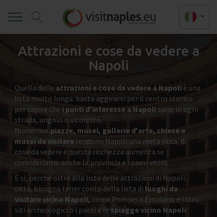
Toggle
Attrazioni e cose da vedere a
Napoli
Quella delle
attrazioni e cose da vedere a Napoli
è una
lista molto lunga: basta aggirarsi per il centro storico
per capire che
i punti d'interesse a Napoli
sono in ogni
strada, angolo o vicoletto.
Numerose
piazze, musei, gallerie d'arte, chiese e
musei da visitare
rendono Napoli una meta ricca, di
cose da vedere e questa ricchezza aumenta se
consideriamo anche la provincia e i paesi vicini.
E si, perché oltre alla lista delle attrazioni di Napoli
città, bisogna tener conto della lista di
luoghi da
visitare vicino Napoli,
come Pompei e Ercolano e i loro
siti archeologici o i paesi e le
spiagge vicino Napoli