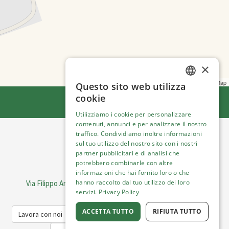
×
Leaflet
| ©
OpenStreetMap
Questo sito web utilizza
ENGLISH
cookie
ITALIAN
Utilizziamo i cookie per personalizzare
contenuti, annunci e per analizzare il nostro
traffico. Condividiamo inoltre informazioni
sul tuo utilizzo del nostro sito con i nostri
Italiano
partner pubblicitari e di analisi che
potrebbero combinarle con altre
Visit Italy Srl
informazioni che hai fornito loro o che
hanno raccolto dal tuo utilizzo dei loro
Via Filippo Argelati, 10, 20143 Milano | P.IVA 08368951219
servizi.
Privacy Policy
Capitale Sociale 50.000€
ACCETTA TUTTO
RIFIUTA TUTTO
Lavora con noi
Cookie Policy
Informativa sulla privacy