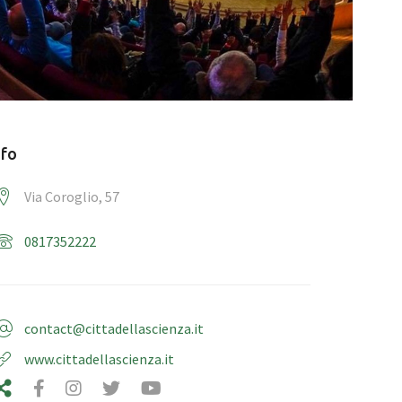
nfo
Via Coroglio, 57
0817352222
contact@cittadellascienza.it
www.cittadellascienza.it