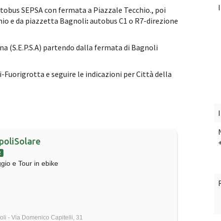
tobus SEPSA con fermata a Piazzale Tecchio., poi
hio e da piazzetta Bagnoli
:
autobus C1 o R7-direzione
na (S.E.P.S.A) partendo dalla fermata di Bagnoli
Fuorigrotta e seguire le indicazioni per Città della
poliSolare
R
gio e Tour in ebike
li - Via Domenico Capitelli, 31