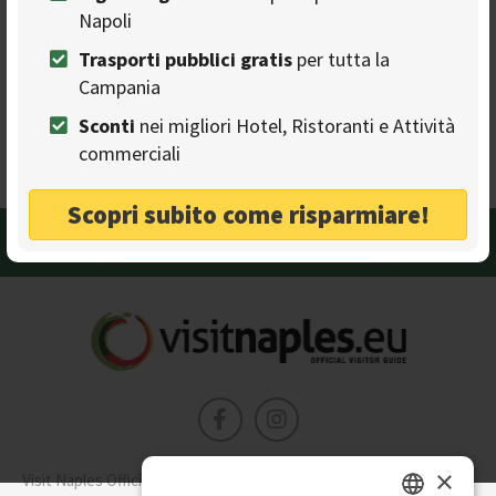
Napoli
Trasporti pubblici gratis
per tutta la
Caffè dell'Epoca - Peppe Spritz
Campania
CAFFÈ
Location ideale per un aperitivo
Sconti
nei migliori Hotel, Ristoranti e Attività
commerciali
Napoli - Via Santa Maria di Costantinopoli, 82/83
Scopri subito come risparmiare!
Hai un attività? Diventa partner
×
Visit Naples Official è la guida della città di Napoli. Scopri cosa fare