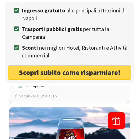
Ingresso gratuito
alle principali attrazioni di
Napoli
Trasporti pubblici gratis
per tutta la
Gran Caffè Gambrinus
Campania
CAFFÈ
La pasticceria e caffetteria più antica di Napoli
Sconti
nei migliori Hotel, Ristoranti e Attività
commerciali
Eventi aziendali
Tavoli all'aperto
Visa
Gruppi
Cerimonie
Scopri subito come risparmiare!
Famiglia
Single
Mastercard
Metropolitana
Napoli - Via Chiaia, 1/2