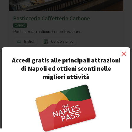
Pasticceria Caffetteria Carbone
CAFFÈ
Pasticceria, rosticceria e ristorazione
Bistrot
Centro storico
×
Ticket restaurant
Mastercard
Visa
Accedi gratis alle principali attrazioni
Insalata
Metropolitana
di Napoli ed ottieni sconti nelle
Tavoli all'aperto
All'aperto
migliori attività
Napoli - Largo Regina Coeli, 4