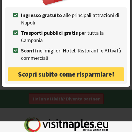
Al Chiar di Luna
Ingresso gratuito
alle principali attrazioni di
LOCATION PER EVENTI
Napoli
Location per eventi con vista unica sul Golfo di Napoli e i
Campi Flegrei
Trasporti pubblici gratis
per tutta la
Campania
Cucina a base di Pesce
Piscina
Sconti
nei migliori Hotel, Ristoranti e Attività
Mare
Single
Bancomat
commerciali
Coppie
Eventi aziendali
Pesce e frutti di mare
Cucina tradizionale
Scopri subito come risparmiare!
Monte di Procida - Via Amedeo, 89
Hai un attività? Diventa partner