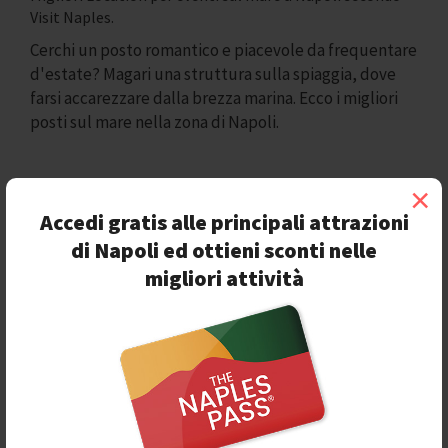
Visit Naples.
Cerchi un posto romantico e piacevole da frequentare
d'estate? Magari una struttura sulla spiaggia, dove
farsi accarezzare dalla brezza marina. Ecco i migliori
posti sul mare nella zona di Napoli.
×
Filtri
Accedi gratis alle principali attrazioni
di Napoli ed ottieni sconti nelle
migliori attività