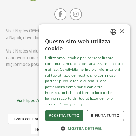
×
Visit Naples Official è la guida della città di Napoli. Scopri cosa fare
a Napoli, dove dormire e i migliori posti dove mangiare.
Questo sito web utilizza
ENGLISH
cookie
Visit Naples vi aiuterà a pianificare il vostro viaggio a Napoli
ITALIAN
dandovi informazioni utili e consigli su come visitare Napoli nel
Utilizziamo i cookie per personalizzare
contenuti, annunci e per analizzare il nostro
miglior modo possibile.
traffico. Condividiamo inoltre informazioni
sul tuo utilizzo del nostro sito con i nostri
Italiano
partner pubblicitari e di analisi che
potrebbero combinarle con altre
informazioni che hai fornito loro o che
Visit Italy Srl
hanno raccolto dal tuo utilizzo dei loro
Via Filippo Argelati, 10, 20143 Milano | P.IVA 08368951219
servizi.
Privacy Policy
Capitale Sociale 50.000€
ACCETTA TUTTO
RIFIUTA TUTTO
Lavora con noi
Cookie Policy
Informativa sulla privacy
MOSTRA DETTAGLI
Termini del Servizio
Trasparenza