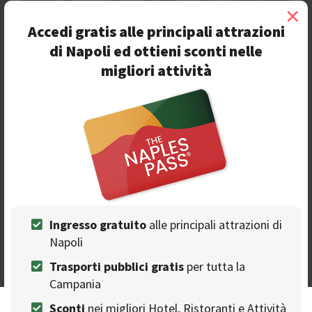
×
Al Chiar di Luna
Accedi gratis alle principali attrazioni
LOCATION PER EVENTI
di Napoli ed ottieni sconti nelle
Location per eventi con vista unica sul Golfo di Napoli e i
migliori attività
Campi Flegrei
Vista
All'aperto
Sala da ballo
Famiglia
Tavoli all'aperto
Giardino
Pesce e frutti di mare
Brunch
Eventi aziendali
Monte di Procida - Via Amedeo, 89
Ingresso gratuito
alle principali attrazioni di
10%
Napoli
di sconto
Trasporti pubblici gratis
per tutta la
Campania
Sconti
nei migliori Hotel, Ristoranti e Attività