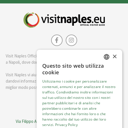
×
Visit Naples Official è la guida della città di Napoli. Scopri cosa fare
a Napoli, dove dormire e i migliori posti dove mangiare.
Questo sito web utilizza
ENGLISH
cookie
Visit Naples vi aiuterà a pianificare il vostro viaggio a Napoli
ITALIAN
dandovi informazioni utili e consigli su come visitare Napoli nel
Utilizziamo i cookie per personalizzare
contenuti, annunci e per analizzare il nostro
miglior modo possibile.
traffico. Condividiamo inoltre informazioni
sul tuo utilizzo del nostro sito con i nostri
Italiano
partner pubblicitari e di analisi che
potrebbero combinarle con altre
informazioni che hai fornito loro o che
Visit Italy Srl
hanno raccolto dal tuo utilizzo dei loro
Via Filippo Argelati, 10, 20143 Milano | P.IVA 08368951219
servizi.
Privacy Policy
Capitale Sociale 50.000€