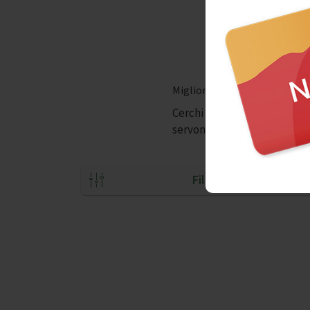
Migliori Tour a Napoli di alim
Cerchi un posto per mangiare
servono pietanze biologiche
Filtri