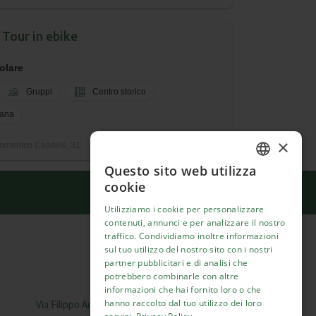
 Tour in ebike
olare
Gruppi
Centro storico
tana
×
omenico Capitelli, 31
Questo sito web utilizza
ENGLISH
cookie
ITALIAN
Utilizziamo i cookie per personalizzare
contenuti, annunci e per analizzare il nostro
traffico. Condividiamo inoltre informazioni
sul tuo utilizzo del nostro sito con i nostri
Italiano
partner pubblicitari e di analisi che
potrebbero combinarle con altre
Visit Italy Srl
informazioni che hai fornito loro o che
hanno raccolto dal tuo utilizzo dei loro
Via Filippo Argelati, 10, 20143 Milano | P.IVA 08368951219