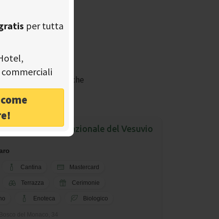
gratis
per tutta
Hotel,
tà commerciali
 con menu biologici o che
o come
re!
mersa nel Parco Nazionale del Vesuvio
aro
Cantina
Mastercard
Terrazza
Cerimonie
no
Enoteca
Biologico
 Bosco del Monaco, 34