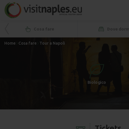
Cosa fare
Dove dorm
Home
Cosa fare
Tour a Napoli
+
-
Biologico
Tickets