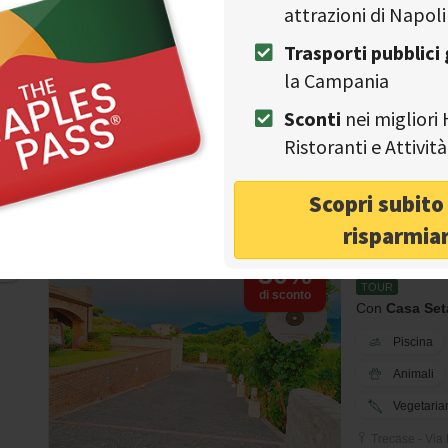
attrazioni di Napoli
Vedi tutti
❯
Trasporti pubblici 
Biologico
la Campania
Sconti
nei migliori 
enti biologici a Napoli secondo Visit Naples.
Ristoranti e Attivi
 che rispetti le tue esigenze alimentari? Ecco i posti e i locali
 nella zona di Napoli.
Scopri subit
risparmia
Cantina im
30%
TOUR
di sconto
Con
Casa Set
Piscina
Animali
Vegetaria
Trecase - Via