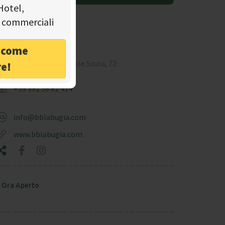
Hotel,
tà commerciali
nfo
o come
Napoli - Via Pasquale Scura, 72
re!
+39 392 58 82 414
info@bblabugia.com
www.bblabugia.com
Ora Aperto