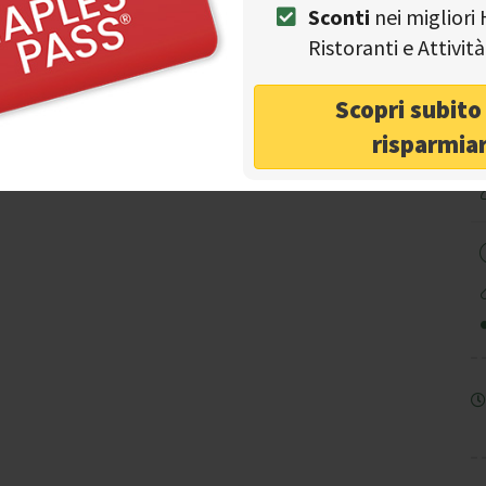
Sconti
nei migliori 
Ristoranti e Attivi
I
Scopri subit
risparmia