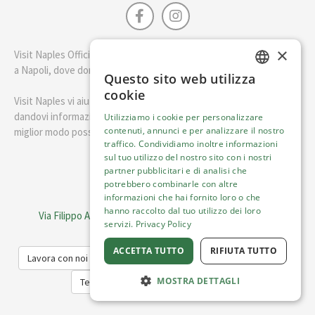
×
Visit Naples Official è la guida della città di Napoli. Scopri cosa fare
a Napoli, dove dormire e i migliori posti dove mangiare.
Questo sito web utilizza
ENGLISH
cookie
Visit Naples vi aiuterà a pianificare il vostro viaggio a Napoli
ITALIAN
dandovi informazioni utili e consigli su come visitare Napoli nel
Utilizziamo i cookie per personalizzare
contenuti, annunci e per analizzare il nostro
miglior modo possibile.
traffico. Condividiamo inoltre informazioni
sul tuo utilizzo del nostro sito con i nostri
Italiano
partner pubblicitari e di analisi che
potrebbero combinarle con altre
informazioni che hai fornito loro o che
Visit Italy Srl
hanno raccolto dal tuo utilizzo dei loro
Via Filippo Argelati, 10, 20143 Milano | P.IVA 08368951219
servizi.
Privacy Policy
Capitale Sociale 50.000€
ACCETTA TUTTO
RIFIUTA TUTTO
Lavora con noi
Cookie Policy
Informativa sulla privacy
MOSTRA DETTAGLI
Termini del Servizio
Trasparenza
Listing View
Leaflet
| ©
OpenStreetMap