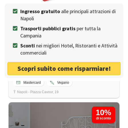
Ingresso gratuito
alle principali attrazioni di
Napoli
Trasporti pubblici gratis
per tutta la
B&B Museo19
Campania
B&B
Sconti
nei migliori Hotel, Ristoranti e Attività
Bed and Breakfast nel centro storico di Napoli
commerciali
Metropolitana
Gruppi
Tavoli all'aperto
Famiglia
Scopri subito come risparmiare!
Vegetariano
Vista
Bancomat
Mastercard
Vegano
Napoli - Piazza Cavour, 19
10%
di sconto