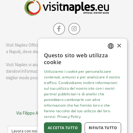
×
Visit Naples Official è la guida della città di Napoli. Scopri cosa fare
a Napoli, dove dormire e i migliori posti dove mangiare.
Questo sito web utilizza
ENGLISH
cookie
Visit Naples vi aiuterà a pianificare il vostro viaggio a Napoli
ITALIAN
dandovi informazioni utili e consigli su come visitare Napoli nel
Utilizziamo i cookie per personalizzare
contenuti, annunci e per analizzare il nostro
miglior modo possibile.
traffico. Condividiamo inoltre informazioni
sul tuo utilizzo del nostro sito con i nostri
Italiano
partner pubblicitari e di analisi che
potrebbero combinarle con altre
informazioni che hai fornito loro o che
Visit Italy Srl
hanno raccolto dal tuo utilizzo dei loro
Via Filippo Argelati, 10, 20143 Milano | P.IVA 08368951219
servizi.
Privacy Policy
Capitale Sociale 50.000€
ACCETTA TUTTO
RIFIUTA TUTTO
Lavora con noi
Cookie Policy
Informativa sulla privacy