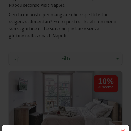
Napoli secondo Visit Naples.
Cerchi un posto per mangiare che rispetti le tue
esigenze alimentari? Ecco i posti e i locali con menu
senza glutine o che servono pietanze senza
glutine nella zona di Napoli.
Filtri
10%
di sconto