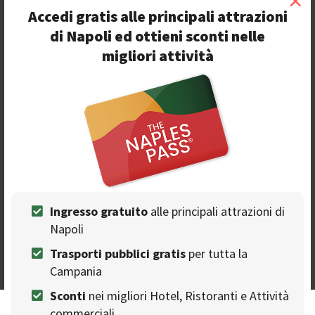
×
Accedi gratis alle principali attrazioni
B&B Museo19
di Napoli ed ottieni sconti nelle
B&B
migliori attività
Bed and Breakfast nel centro storico di Napoli
Visa
Gruppi
Coppie
Vista
Bancomat
Centro storico
Vegetariano
Senza glutine
Tavoli all'aperto
Napoli - Piazza Cavour, 19
Ingresso gratuito
alle principali attrazioni di
10%
Napoli
di sconto
Trasporti pubblici gratis
per tutta la
Campania
Sconti
nei migliori Hotel, Ristoranti e Attività
commerciali