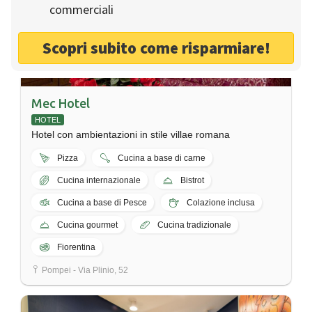
commerciali
Scopri subito come risparmiare!
Mec Hotel
HOTEL
Hotel con ambientazioni in stile villae romana
Pizza
Cucina a base di carne
Cucina internazionale
Bistrot
Cucina a base di Pesce
Colazione inclusa
Cucina gourmet
Cucina tradizionale
Fiorentina
Pompei - Via Plinio, 52