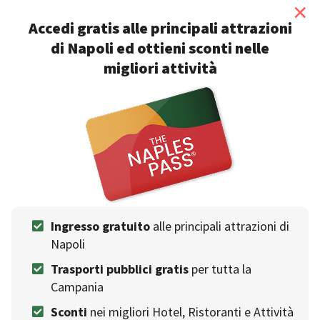
×
Accedi gratis alle principali attrazioni
di Napoli ed ottieni sconti nelle
migliori attività
Il Tesoro
HOTEL
Smart Suite & Spa
Famiglia
Stazione
Coppie
Visa
Vasca idromassaggio
Bancomat
Single
Prenotazioni senza carta di credito
Gruppi
Ingresso gratuito
alle principali attrazioni di
Napoli - Via Duomo, 228
Napoli
Trasporti pubblici gratis
per tutta la
10%
Campania
di sconto
Sconti
nei migliori Hotel, Ristoranti e Attività