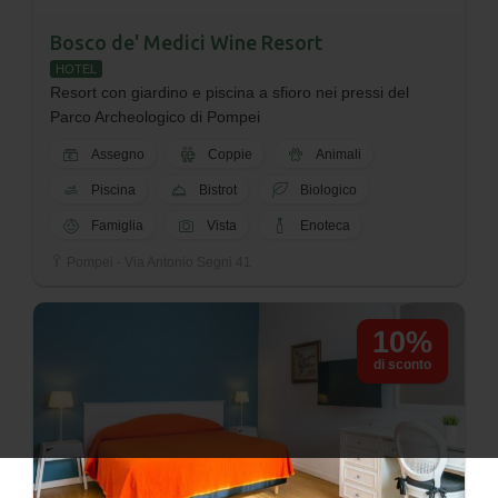
Bosco de' Medici Wine Resort
HOTEL
Resort con giardino e piscina a sfioro nei pressi del
Parco Archeologico di Pompei
Assegno
Coppie
Animali
Piscina
Bistrot
Biologico
Famiglia
Vista
Enoteca
Pompei - Via Antonio Segni 41
10%
di sconto