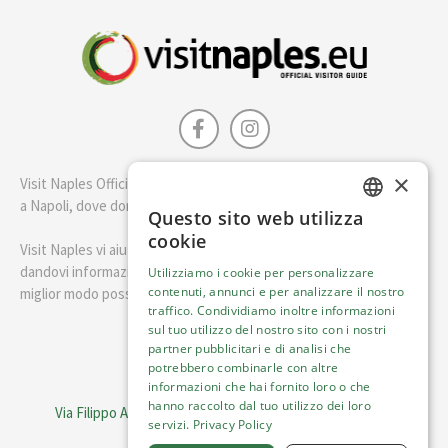
×
Visit Naples Official è la guida della città di Napoli. Scopri cosa fare
a Napoli, dove dormire e i migliori posti dove mangiare.
Questo sito web utilizza
ENGLISH
cookie
Visit Naples vi aiuterà a pianificare il vostro viaggio a Napoli
ITALIAN
dandovi informazioni utili e consigli su come visitare Napoli nel
Utilizziamo i cookie per personalizzare
contenuti, annunci e per analizzare il nostro
miglior modo possibile.
traffico. Condividiamo inoltre informazioni
sul tuo utilizzo del nostro sito con i nostri
Italiano
partner pubblicitari e di analisi che
potrebbero combinarle con altre
informazioni che hai fornito loro o che
Visit Italy Srl
hanno raccolto dal tuo utilizzo dei loro
Via Filippo Argelati, 10, 20143 Milano | P.IVA 08368951219
servizi.
Privacy Policy
Capitale Sociale 50.000€