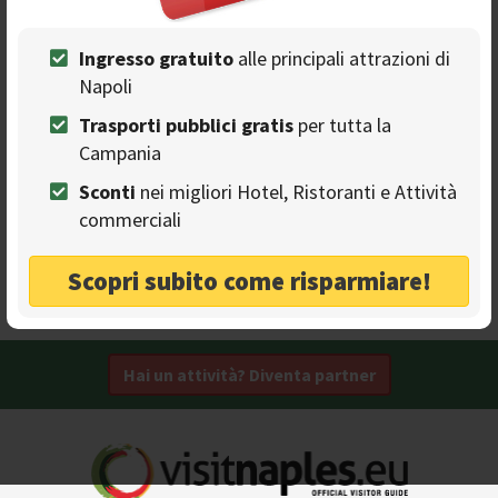
Ingresso gratuito
alle principali attrazioni di
Vulkan Capsule Hostel
Napoli
OSTELLI
Soggiornare a Napoli a prezzi contenuti
Trasporti pubblici gratis
per tutta la
Campania
Disabili
Centro storico
Assegno
Sconti
nei migliori Hotel, Ristoranti e Attività
Mare
Bancomat
Metropolitana
commerciali
Eventi aziendali
Terrazza
Angolo cottura
Scopri subito come risparmiare!
Pozzuoli - Viale Capomazza, 6B
Hai un attività? Diventa partner