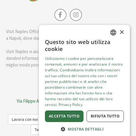
×
Visit Naples Official è la guida della città di Napoli. Scopri cosa fare
a Napoli, dove dormire e i migliori posti dove mangiare.
Questo sito web utilizza
ENGLISH
cookie
Visit Naples vi aiuterà a pianificare il vostro viaggio a Napoli
ITALIAN
dandovi informazioni utili e consigli su come visitare Napoli nel
Utilizziamo i cookie per personalizzare
contenuti, annunci e per analizzare il nostro
miglior modo possibile.
traffico. Condividiamo inoltre informazioni
sul tuo utilizzo del nostro sito con i nostri
Italiano
partner pubblicitari e di analisi che
potrebbero combinarle con altre
informazioni che hai fornito loro o che
Visit Italy Srl
hanno raccolto dal tuo utilizzo dei loro
Via Filippo Argelati, 10, 20143 Milano | P.IVA 08368951219
servizi.
Privacy Policy
Capitale Sociale 50.000€
ACCETTA TUTTO
RIFIUTA TUTTO
Lavora con noi
Cookie Policy
Informativa sulla privacy
MOSTRA DETTAGLI
Termini del Servizio
Trasparenza