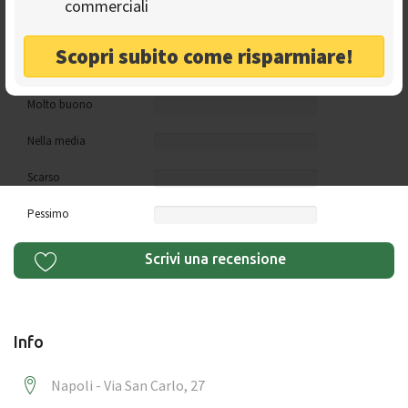
commerciali
Leggi di più >
Scopri subito come risparmiare!
Eccellente
Molto buono
Nella media
Scarso
Pessimo
Scrivi una recensione
Info
Napoli - Via San Carlo, 27