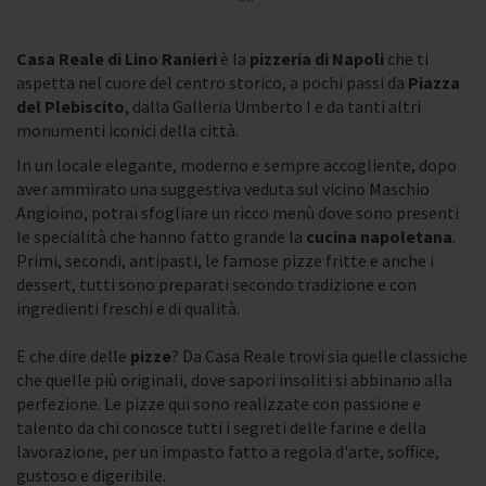
Casa Reale di Lino Ranieri
è la
pizzeria di Napoli
che ti
aspetta nel cuore del centro storico, a pochi passi da
Piazza
del Plebiscito
, dalla Galleria Umberto I e da tanti altri
monumenti iconici della città.
In un locale elegante, moderno e sempre accogliente, dopo
aver ammirato una suggestiva veduta sul vicino Maschio
Angioino, potrai sfogliare un ricco menù dove sono presenti
le specialità che hanno fatto grande la
cucina napoletana
.
Primi, secondi, antipasti, le famose pizze fritte e anche i
dessert, tutti sono preparati secondo tradizione e con
ingredienti freschi e di qualità.
E che dire delle
pizze
? Da Casa Reale trovi sia quelle classiche
che quelle più originali, dove sapori insoliti si abbinano alla
perfezione. Le pizze qui sono realizzate con passione e
talento da chi conosce tutti i segreti delle farine e della
lavorazione, per un impasto fatto a regola d'arte, soffice,
gustoso e digeribile.