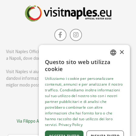
×
Visit Naples Official è la guida della città di Napoli. Scopri cosa fare
a Napoli, dove dormire e i migliori posti dove mangiare.
Questo sito web utilizza
ENGLISH
cookie
Visit Naples vi aiuterà a pianificare il vostro viaggio a Napoli
ITALIAN
dandovi informazioni utili e consigli su come visitare Napoli nel
Utilizziamo i cookie per personalizzare
contenuti, annunci e per analizzare il nostro
miglior modo possibile.
traffico. Condividiamo inoltre informazioni
sul tuo utilizzo del nostro sito con i nostri
Italiano
partner pubblicitari e di analisi che
potrebbero combinarle con altre
informazioni che hai fornito loro o che
Visit Italy Srl
hanno raccolto dal tuo utilizzo dei loro
Via Filippo Argelati, 10, 20143 Milano | P.IVA 08368951219
servizi.
Privacy Policy
Capitale Sociale 50.000€