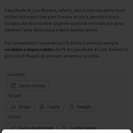
Casa Reale di Lino Ranieri, infatti, non è solo una delle tanti
ottimi ristoranti che puoi trovare in città, perché è stata
fondata da chi proviene da generazioni di ristoratori e ama
davvero l'arte della pizza e della buona tavola.
Per completare l'esperienza c'è anche il servizio sempre
cordiale e impeccabile
che fa di Casa Reale di Lino Ranieri la
pizzeria di Napoli da provare almeno una volta.
Location
Centro storico
Target
Gruppi
Coppie
Famiglia
Cucina
Cucina tradizionale
Cucina italiana