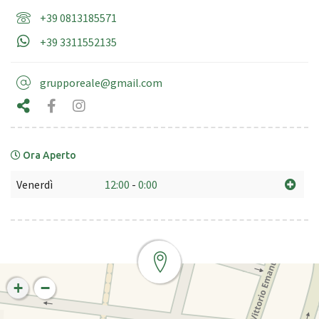
+39 0813185571
+39 3311552135
grupporeale@gmail.com
Ora Aperto
Venerdì
12:00
-
0:00
+
−