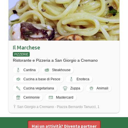
Il Marchese
PIZZERIE
Ristorante e Pizzeria a San Giorgio a Cremano
Cantina
Steakhouse
Cucina a base di Pesce
Enoteca
Cucina vegetariana
Zuppa
Animali
Cerimonie
Mastercard
San Giorgio a Cremano - Piazza Bernardo Tanucci, 1
Hai un attività? Diventa partner