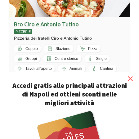
Bro Ciro e Antonio Tutino
PIZZERIE
Pizzeria dei fratelli Ciro e Antonio Tutino
Coppie
Stazione
Pizza
Gruppi
Centro storico
Single
Tavoli all'aperto
Animali
Cantina
×
Napoli - Piazza Mercato, 222b
Accedi gratis alle principali attrazioni
di Napoli ed ottieni sconti nelle
10%
migliori attività
di sconto