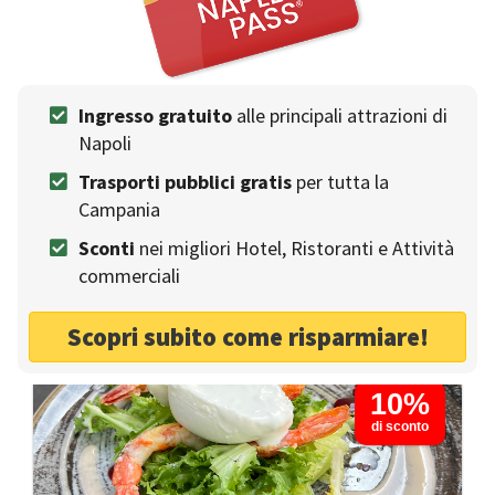
Prisco Pizza & Spirits
Ingresso gratuito
alle principali attrazioni di
PIZZERIE
Napoli
Un incontro unico tra Pizza, Cocktail e Vino
Trasporti pubblici gratis
per tutta la
Cucina vegetariana
Giardino
Campania
Cocktails
Cerimonie
Bancomat
Sconti
nei migliori Hotel, Ristoranti e Attività
Pizza
Mastercard
commerciali
Prenotazioni senza anticipo
Cantina
Boscotrecase - Via Argano, 1
Scopri subito come risparmiare!
10%
di sconto