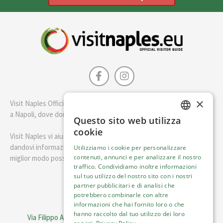
×
Visit Naples Official è la guida della città di Napoli. Scopri cosa fare
a Napoli, dove dormire e i migliori posti dove mangiare.
Questo sito web utilizza
ENGLISH
cookie
Visit Naples vi aiuterà a pianificare il vostro viaggio a Napoli
ITALIAN
dandovi informazioni utili e consigli su come visitare Napoli nel
Utilizziamo i cookie per personalizzare
contenuti, annunci e per analizzare il nostro
miglior modo possibile.
traffico. Condividiamo inoltre informazioni
sul tuo utilizzo del nostro sito con i nostri
Italiano
partner pubblicitari e di analisi che
potrebbero combinarle con altre
informazioni che hai fornito loro o che
Visit Italy Srl
hanno raccolto dal tuo utilizzo dei loro
Via Filippo Argelati, 10, 20143 Milano | P.IVA 08368951219