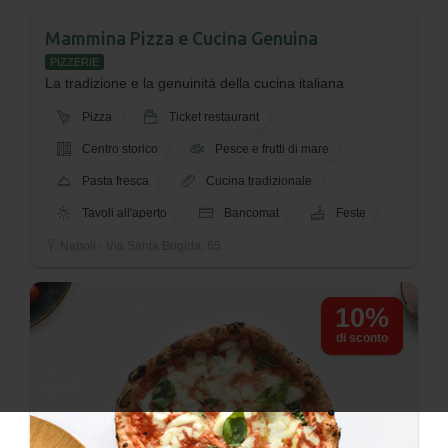
Mammina Pizza e Cucina Genuina
PIZZERIE
La tradizione e la genuinità della cucina italiana
Pizza
Ticket restaurant
Centro storico
Pesce e frutti di mare
Pasta fresca
Cucina tradizionale
Tavoli all'aperto
Bancomat
Feste
Napoli - Via Santa Brigida, 65
10%
di sconto