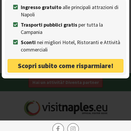
Ingresso gratuito
alle principali attrazioni di
Il Marchese
Napoli
PIZZERIE
Trasporti pubblici gratis
per tutta la
Ristorante e Pizzeria a San Giorgio a Cremano
Campania
Visa
Feste
Senza glutine
Sconti
nei migliori Hotel, Ristoranti e Attività
Villa
Metropolitana
All'aperto
commerciali
Terrazza
Gruppi
Cucina vegetariana
San Giorgio a Cremano - Piazza Bernardo Tanucci, 1
Scopri subito come risparmiare!
Hai un attività? Diventa partner