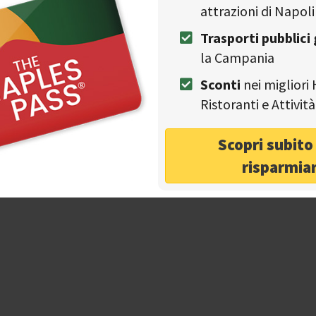
 di tutte le regioni d’Italia, con una naturale attenzione
attrazioni di Napoli
Trasporti pubblici 
pitanata dallo Chef Marco Malaspina, che disegna gusto
la Campania
ispirazioni internazionali.
Sconti
nei migliori 
nte selezionate dalla direzione creativa di Franky B
kademia un luogo dove ascoltare suoni e performance
Ristoranti e Attivi
rienza totale.
Scopri subit
risparmia