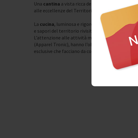
Una
cantina
a vista ricca delle migliori etichette
alle eccellenze del Territorio Campano.
La
cucina
, luminosa e rigorosamente
a vista
, ca
e sapori del territorio rivisitati con sfumature ed 
L’attenzione alle attività musicali, meticolosame
(Apparel Tronic), hanno l’obiettivo di rendere A
esclusive che facciano da colonna sonora all’espe