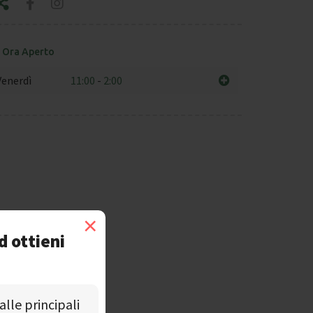
Ora Aperto
Venerdì
11:00
-
2:00
×
d ottieni
alle principali