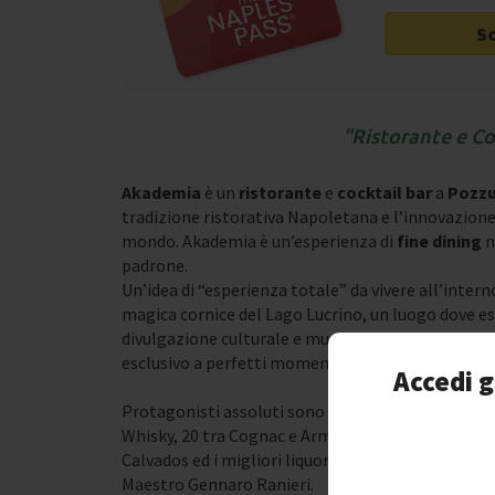
S
Ristorante e Co
Akademia
è un
ristorante
e
cocktail bar
a
Pozzu
tradizione ristorativa Napoletana e l’innovazione
mondo. Akademia è un’esperienza di
fine dining
n
padrone.
Un’idea di “esperienza totale” da vivere all’inte
magica cornice del Lago Lucrino, un luogo dove es
divulgazione culturale e musicale. Il
panorama m
esclusivo a perfetti momenti di
assoluto relax
.
Accedi g
Protagonisti assoluti sono i signature
cocktails
Whisky, 20 tra Cognac e Armagnac, 70 Gin, 50 tra 
Calvados ed i migliori liquori sul mercato, per una
Maestro Gennaro Ranieri.