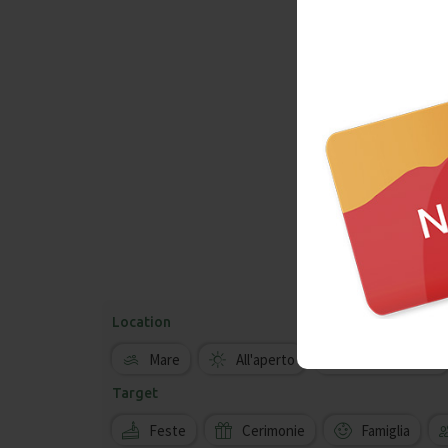
Location
Mare
All'aperto
Metropolitana
Target
Feste
Cerimonie
Famiglia