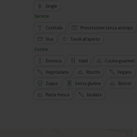
Single
Service
Cocktails
Prenotazioni senza anticipo
Visa
Tavoli all'aperto
Cucina
Enoteca
Halal
Cucina gourmet
Vegetariano
Risotto
Vegano
Zuppa
Senza glutine
Bistrot
Pasta fresca
Insalata