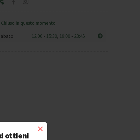
Chiuso in questo momento
Sabato
12:00
-
15:30
,
19:00
-
23:45
×
d ottieni