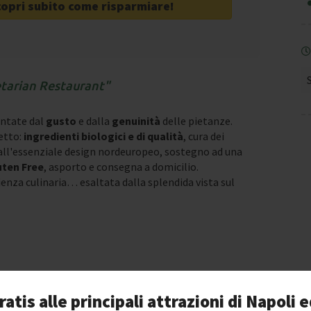
copri subito come risparmiare!
tarian Restaurant
ntate dal
gusto
e dalla
genuinità
delle pietanze.
petto:
ingredienti biologici e di qualità
, cura dei
dall'essenziale design nordeuropeo, sostegno ad una
uten Free
, asporto e consegna a domicilio.
ienza culinaria… esaltata dalla splendida vista sul
ratis alle principali attrazioni di Napoli e