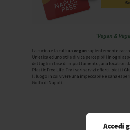
S
Vegan & Vege
La cucina e la cultura
vegan
sapientemente racco
Un’etica ed uno stile di vita percepibili in ogni as
dettagli in fase di impiattamento, una location 
Plastic Free Life. Tra i vari servizi offerti, piatti
Gl
Il luogo in cui vivere una impeccabile e sana esper
Golfo di Napoli.
Accedi g