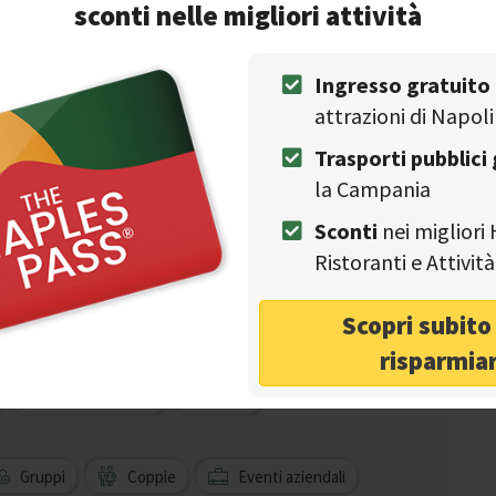
sconti nelle migliori attività
Ingresso gratuito
attrazioni di Napoli
Trasporti pubblici 
la Campania
Sconti
nei migliori 
Ristoranti e Attivi
Scopri subit
risparmia
Centro storico
Vista
Gruppi
Coppie
Eventi aziendali