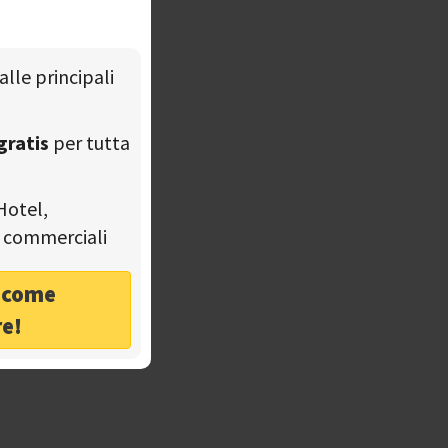
alle principali
gratis
per tutta
Hotel,
tà commerciali
o come
re!