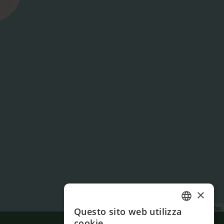
×
Leaflet
| ©
OpenStreetMap
Questo sito web utilizza
ENGLISH
cookie