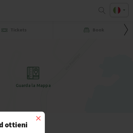
Tickets
Book
Guarda la Mappa
×
d ottieni