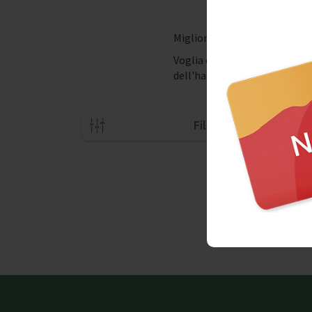
Migliori Street Food a Napol
Voglia di un succulento hamb
dell'hamburger? Ecco I posti 
Filtri