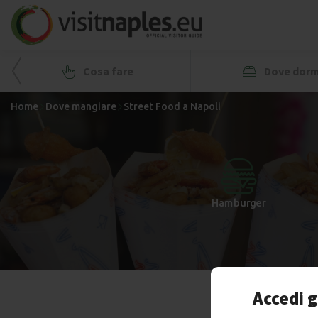
Cosa fare
Dove dorm
Home
Dove mangiare
Street Food a Napoli
+
-
Hamburger
Accedi g