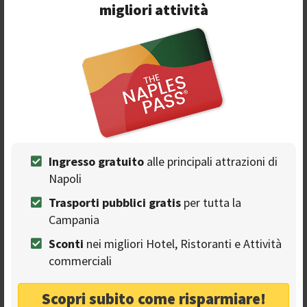
migliori attività
trovano due installazioni artistiche di
Michelangelo
Pistoletto
.
4. Stazione Municipio: la fermata
della linea 1 nata dagli scavi
archeologici
Ingresso gratuito
alle principali attrazioni di
Napoli
Trasporti pubblici gratis
per tutta la
Campania
Sconti
nei migliori Hotel, Ristoranti e Attività
commerciali
L
a stazione
Municipio
è una delle ultime realizzate a
Scopri subito come risparmiare!
Napoli. L'intero impianto urbano è stato realizzato