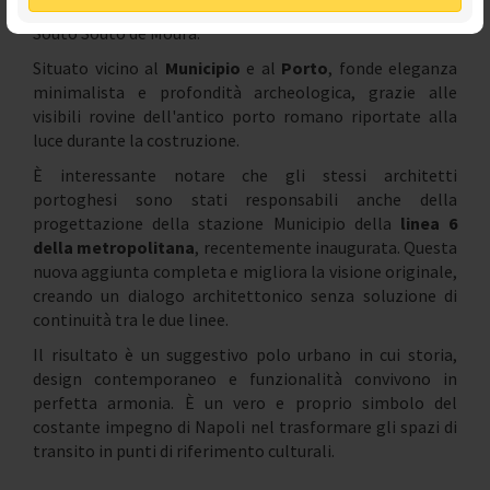
da due architetti di fama mondiale: Alvaro Siza e Eduardo
Souto Souto de Moura.
Situato vicino al
Municipio
e al
Porto
, fonde eleganza
minimalista e profondità archeologica, grazie alle
visibili rovine dell'antico porto romano riportate alla
luce durante la costruzione.
È interessante notare che gli stessi architetti
portoghesi sono stati responsabili anche della
progettazione della stazione Municipio della
linea 6
della metropolitana
, recentemente inaugurata. Questa
nuova aggiunta completa e migliora la visione originale,
creando un dialogo architettonico senza soluzione di
continuità tra le due linee.
Il risultato è un suggestivo polo urbano in cui storia,
design contemporaneo e funzionalità convivono in
perfetta armonia. È un vero e proprio simbolo del
costante impegno di Napoli nel trasformare gli spazi di
transito in punti di riferimento culturali.