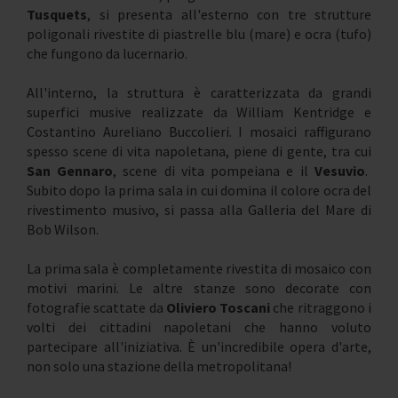
Tusquets
, si presenta all'esterno con tre strutture
poligonali rivestite di piastrelle blu (mare) e ocra (tufo)
che fungono da lucernario.
All'interno, la struttura è caratterizzata da grandi
superfici musive realizzate da William Kentridge e
Costantino Aureliano Buccolieri. I mosaici raffigurano
spesso scene di vita napoletana, piene di gente, tra cui
San Gennaro
, scene di vita pompeiana e il
Vesuvio
.
Subito dopo la prima sala in cui domina il colore ocra del
rivestimento musivo, si passa alla Galleria del Mare di
Bob Wilson.
La prima sala è completamente rivestita di mosaico con
motivi marini. Le altre stanze sono decorate con
fotografie scattate da
Oliviero Toscani
che ritraggono i
volti dei cittadini napoletani che hanno voluto
partecipare all'iniziativa. È un'incredibile opera d'arte,
non solo una stazione della metropolitana!