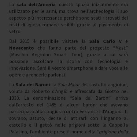
La
sala dell’Armeria
: questo spazio inizialmente era
utilizzato per le armi, ma trova nell’archeologia il suo
aspetto più interessante perché sono stati ritrovati dei
resti di epoca romana visibili grazie al pavimento di
vetro.
Dal 2015 è possibile visitare la
Sala Carlo V
e
Novecento
che fanno parte del progetto “Mast”
(Maschio Angioino Smart Tour), grazie a cui sarà
possibile ascoltare la storia con tecnologia e
innovazione. Sarà il vostro smartphone a dare voce alle
opere e a renderle parlanti.
La
Sala dei Baroni
: la
Sala Maior
del castello angioino,
voluta da Roberto d’Angiò e affrescata da Giotto nel
1330. La denominazione “Sala dei Baroni” arriva
dall’arresto del 1485 di alcuni baroni che avevano
partecipato alla congiura contro Ferrante I d’Aragona. Il
sovrano, astuto, decise di attirarli con l’inganno al
castello e li gettò nelle prigioni sotto la Cappella
Palatina, l’ambiente prese il nome della “
prigione della