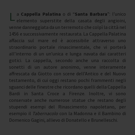
L
a
Cappella Palatina
o di “
Santa Barbara
”: l’unico
elemento superstite della casata degli angioini,
venne danneggiata da un terremoto che colpì la città nel
1456 e successivamente restaurata. La Cappella Palatina
affaccia sul mare ed è accessibile attraverso uno
straordinario portale rinascimentale, che vi porterà
all’interno di un un’unica e lunga navata dai caratteri
gotici. La cappella, secondo anche una raccolta di
sonetti di un autore anonimo, venne interamente
affrescata da Giotto con scene dell’Antico e del Nuovo
testamento, di cui oggi restano pochi frammenti negli
sguanci delle finestre che ricordano quelli della Cappella
Bardi in Santa Croce a Firenze. Inoltre, vi sono
conservate anche numerose statue che restano degli
stupendi esempi del Rinascimento napoletano, per
esempio il
Tabernacolo
con la Madonna e il Bambino di
Domenico Gagini, allievo di Donatello e Brunelleschi.