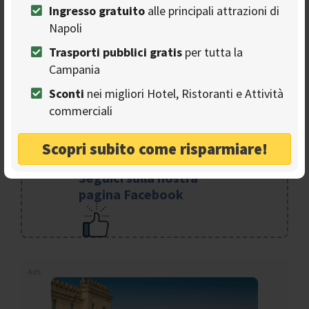
Ingresso gratuito
alle principali attrazioni di
con un percorso in discesa oppure scegliere di proseguire
con una tranquilla passeggiata di shopping.
Napoli
Trasporti pubblici gratis
per tutta la
Campania
Sconti
nei migliori Hotel, Ristoranti e Attività
commerciali
Scopri subito come risparmiare!
Seguici sulla nostra
pagina Facebook
Ads