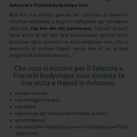
Salsiccia e Friarielli bodyshape tour.
Non hai mai sentito parlare del contorno di friarielli?
Una fine settimana a Napoli è sufficiente per introdurlo
nella tua
top ten dei cibi partenopei
. Calorie? Grassi?
Sono altro di cui non devi preoccuparti perché nelle
prossime righe scoprirai un altro bodysape tour, che ti
permette di visitare Napoli senza dire di no ai tuoi
progetti di turismo culinario.
Che cosa ti occorre per il Salsiccia e
Friarielli bodyshape tour durante la
tua visita a Napoli in Autunno:
scarpe comode;
una bottiglia d’acqua;
una felpa;
una sciarpa per non prendere freddo al collo;
un contapassi;
una macchina fotografica o uno smartphone per farti
tante foto;