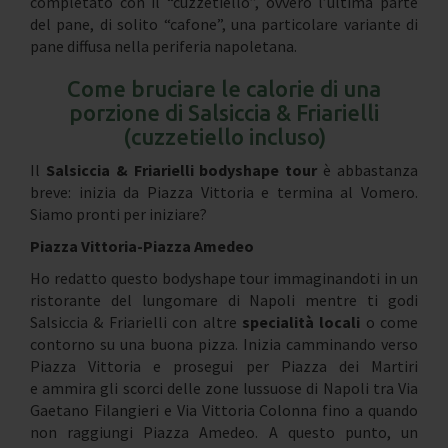
completato con il “cuzzetiello”, ovvero l’ultima parte
del pane, di solito “cafone”, una particolare variante di
pane diffusa nella periferia napoletana.
Come bruciare le calorie di una
porzione di Salsiccia & Friarielli
(cuzzetiello incluso)
Il
Salsiccia & Friarielli bodyshape tour
è abbastanza
breve: inizia da Piazza Vittoria e termina al Vomero.
Siamo pronti per iniziare?
Piazza Vittoria-Piazza Amedeo
Ho redatto questo bodyshape tour immaginandoti in un
ristorante del lungomare di Napoli mentre ti godi
Salsiccia & Friarielli con altre
specialità locali
o come
contorno su una buona pizza. Inizia camminando verso
Piazza Vittoria e prosegui per Piazza dei Martiri
e ammira gli scorci delle zone lussuose di Napoli tra Via
Gaetano Filangieri e Via Vittoria Colonna fino a quando
non raggiungi Piazza Amedeo. A questo punto, un