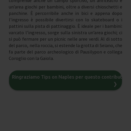
comprende anche un campo sportivo, un anfiteatro e
un’area giochi per bambini, oltre a diversi chioschetti e
panchine. È percorribile anche in bici e appena dopo
l'ingresso è possibile divertirsi con lo skateboard o i
pattini sulla pista di pattinaggio. È ideale per i bambini:
varcato l'ingresso, sorge sulla sinistra un’area giochi; ci
si può fermare per un picnic nelle aree verdi. Al di sotto
del parco, nella roccia, si estende la grotta di Seiano, che
fa parte del parco archeologico di Pausilypon e collega
Coroglio con la Gaiola.
Ringraziamo Tips on Naples per questo contributo
❯