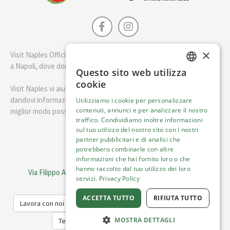
×
Visit Naples Official è la guida della città di Napoli. Scopri cosa fare
a Napoli, dove dormire e i migliori posti dove mangiare.
Questo sito web utilizza
ENGLISH
cookie
Visit Naples vi aiuterà a pianificare il vostro viaggio a Napoli
ITALIAN
dandovi informazioni utili e consigli su come visitare Napoli nel
Utilizziamo i cookie per personalizzare
contenuti, annunci e per analizzare il nostro
miglior modo possibile.
traffico. Condividiamo inoltre informazioni
sul tuo utilizzo del nostro sito con i nostri
Italiano
partner pubblicitari e di analisi che
potrebbero combinarle con altre
informazioni che hai fornito loro o che
Visit Italy Srl
hanno raccolto dal tuo utilizzo dei loro
Via Filippo Argelati, 10, 20143 Milano | P.IVA 08368951219
servizi.
Privacy Policy
Capitale Sociale 50.000€
ACCETTA TUTTO
RIFIUTA TUTTO
Lavora con noi
Cookie Policy
Informativa sulla privacy
MOSTRA DETTAGLI
Termini del Servizio
Trasparenza