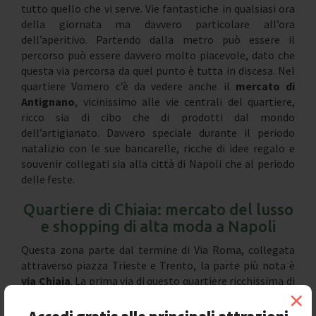
tutto quello che vi serve. Vie fantastiche in qualsiasi ora
della giornata ma davvero particolare all’ora
dell’aperitivo. Partendo dalla metro può essere il
percorso può essere davvero molto piacevole, dato che
questa via percorsa da quel punto è tutta in discesa. Nel
quartiere Vomero c’è da vedere anche il
mercato di
Antignano
, vicinissimo alle vie centrali del quartiere,
ricco sia di cibo che di prodotti dal mondo
dell’artigianato. Davvero speciale durante il periodo
natalizio con le sue bancarelle, ricche di idee regalo e
souvenir collegati sia alla città di Napoli che al periodo
delle feste.
Quartiere di Chiaia: mercato del lusso
e shopping di alta moda a Napoli
Questa zona parte dal termine di Via Roma, collegata
attraverso piazza Trieste e Trento, la parte più nota è
via Chiaia
. La prima via di questo quartiere ricchissima di
×
negozi, dove si possono trovare
brand di lusso e negozi
di abiti eleganti
. Percorrendola tutta, questa stradina