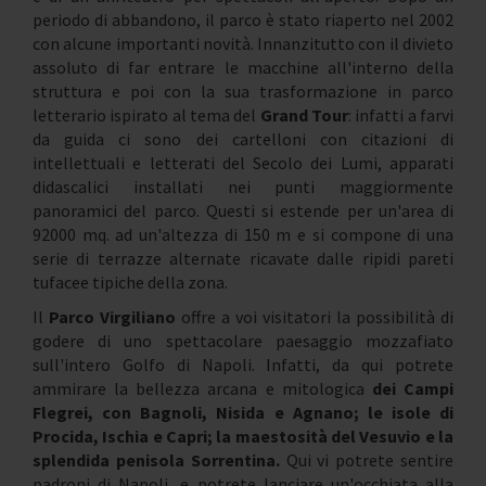
periodo di abbandono, il parco è stato riaperto nel 2002
con alcune importanti novità. Innanzitutto con il divieto
assoluto di far entrare le macchine all'interno della
struttura e poi con la sua trasformazione in parco
letterario ispirato al tema del
Grand Tour
: infatti a farvi
da guida ci sono dei cartelloni con citazioni di
intellettuali e letterati del Secolo dei Lumi, apparati
didascalici installati nei punti maggiormente
panoramici del parco. Questi si estende per un'area di
92000 mq. ad un'altezza di 150 m e si compone di una
serie di terrazze alternate ricavate dalle ripidi pareti
tufacee tipiche della zona.
Il
Parco Virgiliano
offre a voi visitatori la possibilità di
godere di uno spettacolare paesaggio mozzafiato
sull'intero Golfo di Napoli. Infatti, da qui potrete
ammirare la bellezza arcana e mitologica
dei Campi
Flegrei, con Bagnoli, Nisida e Agnano; le isole di
Procida, Ischia e Capri; la maestosità del Vesuvio e la
splendida penisola Sorrentina.
Qui vi potrete sentire
padroni di Napoli, e potrete lanciare un'occhiata alla