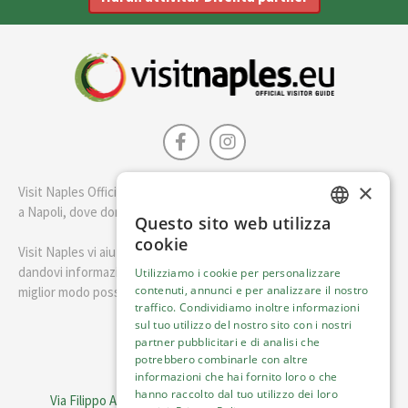
×
Visit Naples Official è la guida della città di Napoli. Scopri cosa fare
a Napoli, dove dormire e i migliori posti dove mangiare.
Questo sito web utilizza
ENGLISH
cookie
Visit Naples vi aiuterà a pianificare il vostro viaggio a Napoli
ITALIAN
dandovi informazioni utili e consigli su come visitare Napoli nel
Utilizziamo i cookie per personalizzare
contenuti, annunci e per analizzare il nostro
miglior modo possibile.
traffico. Condividiamo inoltre informazioni
sul tuo utilizzo del nostro sito con i nostri
Italiano
partner pubblicitari e di analisi che
potrebbero combinarle con altre
informazioni che hai fornito loro o che
Visit Italy Srl
hanno raccolto dal tuo utilizzo dei loro
Via Filippo Argelati, 10, 20143 Milano | P.IVA 08368951219