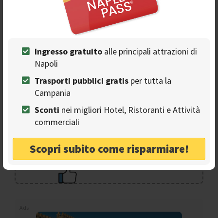
aprire un altro gioco, spaziando con lo sguardo verso la
piana di Caserta, il Matese, il Circeo.
Ma questa è un'altra avventura...
Ingresso gratuito
alle principali attrazioni di
Napoli
Trasporti pubblici gratis
per tutta la
Campania
Sconti
nei migliori Hotel, Ristoranti e Attività
commerciali
Seguici sulla nostra
Scopri subito come risparmiare!
pagina Facebook
Ads