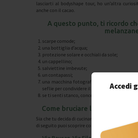
lasciarti al bodyshape tour, ho un’altra curiosi
anche con il cacao.
A questo punto, ti ricordo che
melanzane
scarpe comode;
una bottiglia d’acqua;
protezione solare e occhiali da sole;
un cappellino;
salviettine imbevute;
un contapassi;
una macchina fotografica o uno smartphone 
Accedi g
seflie per condividere il tuo tour a piedi con
se ti senti stanco, concediti una pausa e poi c
Come bruciare le calorie di un
Sia che tu decida di cucinare per conto tuo una p
di seguito puoi scoprire come bruciare le calorie 