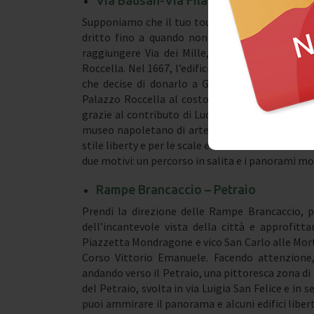
Via Bausan-Via Filangieri:
Supponiamo che il tuo tour a piedi inizi da via G
dritto fino a quando non raggiungi la scalina
raggiungere Via dei Mille, una delle strade pi
Roccella. Nel 1667, l’edificio era la residenza di
che decise di donarlo a Giuseppe Carafa; in s
Palazzo Roccella al costo di dieci mila ducati e
grazie al contributo di Luca Vecchioni, apprendist
museo napoletano di arte contemporanea. Più a
stile liberty e per le scale ellissoidali. Continua 
due motivi: un percorso in salita e i panorami m
Rampe Brancaccio – Petraio
Prendi la direzione delle Rampe Brancaccio, pe
dell’incantevole vista della città e approfit
Piazzetta Mondragone e vico San Carlo alle Morte
Corso Vittorio Emanuele. Facendo attenzione
andando verso il Petraio, una pittoresca zona di 
del Petraio, svolta in via Luigia San Felice e in s
puoi ammirare il panorama e alcuni edifici liberty