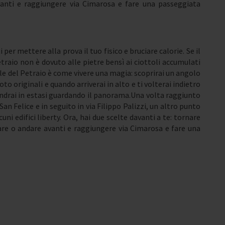
vanti e raggiungere via Cimarosa e fare una passeggiata
per mettere alla prova il tuo fisico e bruciare calorie. Se il
aio non è dovuto alle pietre bensì ai ciottoli accumulati
cale del Petraio è come vivere una magia: scoprirai un angolo
oto originali e quando arriverai in alto e ti volterai indietro
andrai in estasi guardando il panorama.Una volta raggiunto
San Felice e in seguito in via Filippo Palizzi, un altro punto
ni edifici liberty. Ora, hai due scelte davanti a te: tornare
lare o andare avanti e raggiungere via Cimarosa e fare una