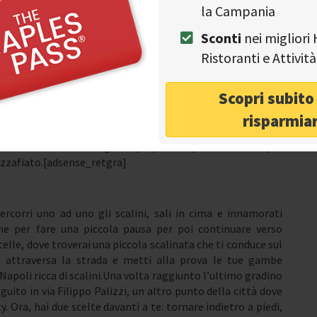
la Campania
iovanni Bausan, nei pressi della Riviera di Chiaia. Continua
Sconti
nei migliori 
ta che ti porta verso via Vittoria Colonna. Prosegui per
ù lussuose di Napoli dove si trova anche il noto Palazzo
Ristoranti e Attivi
 Francesco di Sangro, primo principe di San Severo e si narra
eguito, nel 1717 circa, Ippolita Guglielmo Stuart comprò
Scopri subit
 lo trasformò in una struttura nobiliare, ricca e sfarzosa
a di Luigi Vanvitelli. Oggi, il palazzo è la sede del PAN, il
risparmia
vanti, troverai anche Palazzo Mannajuolo, celebre per lo
verso via Gaetano Filangieri e preparati a perdere il fiato per
ozzafiato.[adsense_retgra]
rcorri uno ad uno gli scalini, sali in cima e innamorati
tane per fare una piccola pausa per poi continuare verso
lle, dove troverai una piccola scalinata che ti conduce sul
, attraversa la strada e metti alla prova le tue gambe
Napoli ricca di scalini.Una volta raggiunto l’ultimo gradino
eguito in via Filippo Palizzi, un altro punto della città dove
. Ora, hai due scelte davanti a te: tornare indietro a piedi,