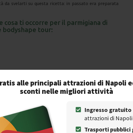
tà da svelarti su questa ricetta: in passato era preparata
 cosa ti occorre per il parmigiana di
 bodyshape tour:
per scattare qualche foto e, perché no?, un bastone per
ratis alle principali attrazioni di Napoli e
 l’hashtag #visitnaplesbodyshapetour;
sconti nelle migliori attività
ontinua.
a porzione di parmigiana di melanzane
Ingresso gratuito
armigiana sia che tu decida di gustarla in un ristorante, qui
attrazioni di Napoli
con il
bodyshape tour
. Pronti, partenza, via!
Trasporti pubblici 