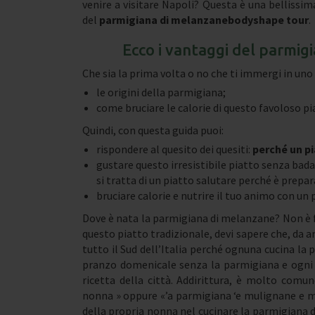
venire a visitare Napoli? Questa è una bellissi
del
parmigiana di melanzane
bodyshape tour
.
Ecco i vantaggi del parmi
Che sia la prima volta o no che ti immergi in uno
le origini della parmigiana;
come bruciare le calorie di questo favoloso pi
Quindi, con questa guida puoi:
rispondere al quesito dei quesiti:
perché un p
gustare questo irresistibile piatto senza badar
si tratta di un piatto salutare perché è prep
bruciare calorie e nutrire il tuo animo con u
Dove è nata la parmigiana di melanzane? Non è fa
questo piatto tradizionale, devi sapere che, da an
tutto il Sud dell’Italia perché ognuna cucina la
pranzo domenicale senza la parmigiana e ogn
ricetta della città. Addirittura, è molto comun
nonna » oppure «’a parmigiana ‘e mulignane e 
della propria nonna nel cucinare la parmigiana d