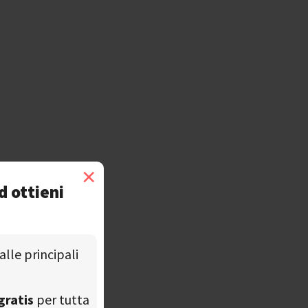
×
d ottieni
alle principali
gratis
per tutta