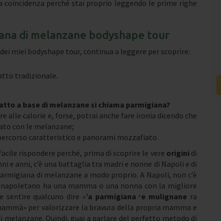
ma coincidenza perché stai proprio leggendo le prime righe
giana di melanzane bodyshape tour
 dei miei bodyshape tour, continua a leggere per scoprire:
atto tradizionale.
iatto a base di melanzane si chiama parmigiana?
e alle calorie e, forse, potrai anche fare ironia dicendo che
arato con le melanzane;
n percorso caratteristico e panorami mozzafiato.
cile rispondere perché, prima di scoprire le vere
origini
di
ni e anni, c’è una battaglia tra madri e nonne di Napoli e di
 parmigiana di melanzane a modo proprio. A Napoli, non c’è
i napoletano ha una mamma o una nonna con la migliore
e sentire qualcuno dire «
’a parmigiana ‘e mulignane
ra
mammà» per valorizzare la bravura della propria mamma e
i melanzane. Quindi, guai a parlare del perfetto metodo di