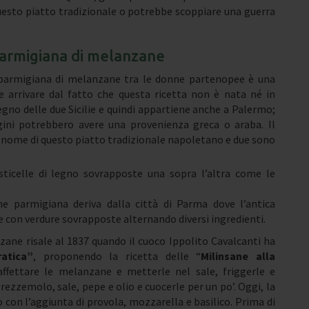
questo piatto tradizionale o potrebbe scoppiare una guerra
 parmigiana di melanzane
i parmigiana di melanzane tra le donne partenopee è una
e arrivare dal fatto che questa ricetta non è nata né in
egno delle due Sicilie e quindi appartiene anche a Palermo;
gini potrebbero avere una provenienza greca o araba. Il
l nome di questo piatto tradizionale napoletano e due sono
asticelle di legno sovrapposte una sopra l’altra come le
e parmigiana deriva dalla città di Parma dove l’antica
ate con verdure sovrapposte alternando diversi ingredienti.
zane risale al 1837 quando il cuoco Ippolito Cavalcanti ha
atica”
, proponendo la ricetta delle “
Milinsane alla
ffettare le melanzane e metterle nel sale, friggerle e
ezzemolo, sale, pepe e olio e cuocerle per un po’. Oggi, la
con l’aggiunta di provola, mozzarella e basilico. Prima di