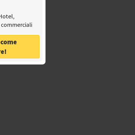
Hotel,
tà commerciali
o come
re!