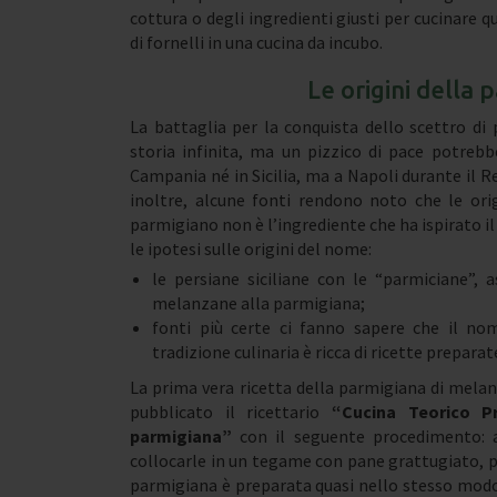
cottura o degli ingredienti giusti per cucinare 
di fornelli in una cucina da incubo.
Le origini della
La battaglia per la conquista dello scettro d
storia infinita, ma un pizzico di pace potrebb
Campania né in Sicilia, ma a Napoli durante il R
inoltre, alcune fonti rendono noto che le ori
parmigiano non è l’ingrediente che ha ispirato i
le ipotesi sulle origini del nome:
le persiane siciliane con le “parmiciane”, 
melanzane alla parmigiana;
fonti più certe ci fanno sapere che il nom
tradizione culinaria è ricca di ricette prepar
La prima vera ricetta della parmigiana di melan
pubblicato il ricettario
“Cucina Teorico Pr
parmigiana”
con il seguente procedimento: a
collocarle in un tegame con pane grattugiato, pr
parmigiana è preparata quasi nello stesso modo 