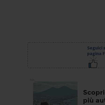
Seguici 
pagina 
Ads