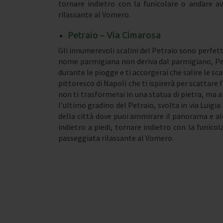
tornare indietro con la funicolare o andare a
rilassante al Vomero.
Petraio – Via Cimarosa
Gli innumerevoli scalini del Petraio sono perfetti 
nome parmigiana non deriva dal parmigiano, Petr
durante le piogge e ti accorgerai che salire le s
pittoresco di Napoli che ti ispirerà per scattare f
non ti trasformerai in una statua di pietra, ma 
l’ultimo gradino del Petraio, svolta in via Luigia 
della città dove puoi ammirare il panorama e alcu
indietro a piedi, tornare indietro con la funico
passeggiata rilassante al Vomero.