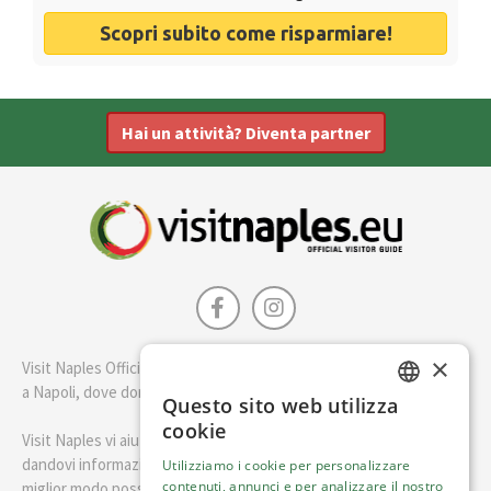
Scopri subito come risparmiare!
Hai un attività? Diventa partner
×
Visit Naples Official è la guida della città di Napoli. Scopri cosa fare
a Napoli, dove dormire e i migliori posti dove mangiare.
Questo sito web utilizza
ENGLISH
cookie
Visit Naples vi aiuterà a pianificare il vostro viaggio a Napoli
ITALIAN
dandovi informazioni utili e consigli su come visitare Napoli nel
Utilizziamo i cookie per personalizzare
contenuti, annunci e per analizzare il nostro
miglior modo possibile.