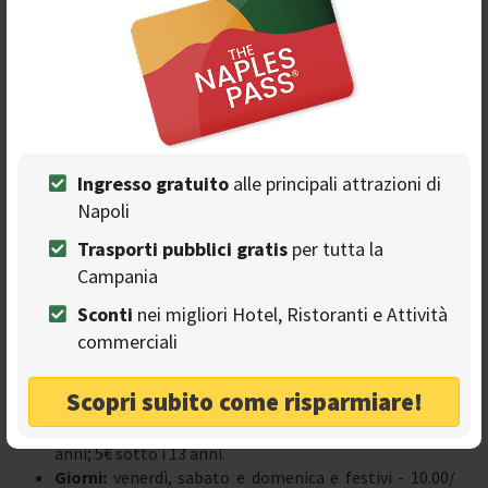
I 4 percorsi della Galleria Borbonica
Ingresso gratuito
alle principali attrazioni di
Napoli
Trasporti pubblici gratis
per tutta la
Campania
Sconti
nei migliori Hotel, Ristoranti e Attività
commerciali
Il percorso Standard
: Un tour straordinario sotto le
cavità e le cisterne usate come rifugi durante la Seconda
Scopri subito come risparmiare!
Guerra Mondiale.
Prezzo del biglietto:
10€ adulti; gratis fino ai 10
anni; 5€ sotto i 13 anni.
Giorni:
venerdì, sabato e domenica e festivi - 10.00/