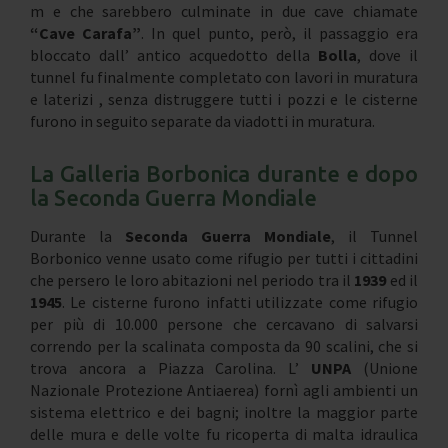
m e che sarebbero culminate in due cave chiamate
“Cave Carafa”
. In quel punto, però, il passaggio era
bloccato dall’ antico acquedotto della
Bolla
, dove il
tunnel fu finalmente completato con lavori in muratura
e laterizi , senza distruggere tutti i pozzi e le cisterne
furono in seguito separate da viadotti in muratura.
La Galleria Borbonica durante e dopo
la Seconda Guerra Mondiale
Durante la
Seconda Guerra Mondiale
, il Tunnel
Borbonico venne usato come rifugio per tutti i cittadini
che persero le loro abitazioni nel periodo tra il
1939
ed il
1945
. Le cisterne furono infatti utilizzate come rifugio
per più di 10.000 persone che cercavano di salvarsi
correndo per la scalinata composta da 90 scalini, che si
trova ancora a Piazza Carolina. L’
UNPA
(Unione
Nazionale Protezione Antiaerea) fornì agli ambienti un
sistema elettrico e dei bagni; inoltre la maggior parte
delle mura e delle volte fu ricoperta di malta idraulica