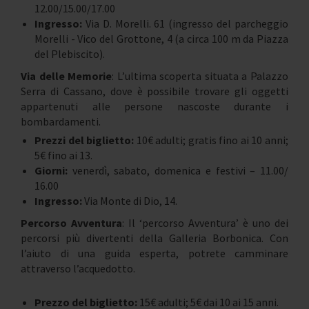
12.00/15.00/17.00
Ingresso:
Via D. Morelli. 61 (ingresso del parcheggio
Morelli - Vico del Grottone, 4 (a circa 100 m da Piazza
del Plebiscito).
Via delle Memorie
: L’ultima scoperta situata a Palazzo
Serra di Cassano, dove è possibile trovare gli oggetti
appartenuti alle persone nascoste durante i
bombardamenti.
Prezzi del biglietto:
10€ adulti; gratis fino ai 10 anni;
5€ fino ai 13.
Giorni:
venerdì, sabato, domenica e festivi – 11.00/
16.00
Ingresso:
Via Monte di Dio, 14.
Percorso Avventura
: Il ‘percorso Avventura’ è uno dei
percorsi più divertenti della Galleria Borbonica. Con
l’aiuto di una guida esperta, potrete camminare
attraverso l’acquedotto.
Prezzo del biglietto:
15€ adulti; 5€ dai 10 ai 15 anni.