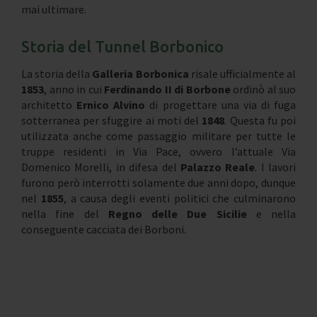
mai ultimare.
Storia del Tunnel Borbonico
La storia della
Galleria Borbonica
risale ufficialmente al
1853
, anno in cui
Ferdinando II di Borbone
ordinò al suo
architetto
Ernico Alvino
di progettare una via di fuga
sotterranea per sfuggire ai moti del
1848
. Questa fu poi
utilizzata anche come passaggio militare per tutte le
truppe residenti in Via Pace, ovvero l’attuale Via
Domenico Morelli, in difesa del
Palazzo Reale
. I lavori
furono però interrotti solamente due anni dopo, dunque
nel
1855
, a causa degli eventi politici che culminarono
nella fine del
Regno delle Due Sicilie
e nella
conseguente cacciata dei Borboni.