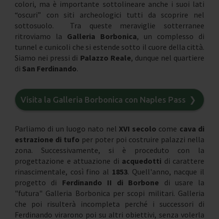
colori, ma è importante sottolineare anche i suoi lati
“oscuri” con siti archeologici tutti da scoprire nel
sottosuolo. Tra queste meraviglie sotterranee
ritroviamo la
Galleria Borbonica
, un complesso di
tunnel e cunicoli che si estende sotto il cuore della città.
Siamo nei pressi di
Palazzo Reale
, dunque nel quartiere
di
San Ferdinando
.
Visita la Galleria Borbonica con Naples Pass
❯
Parliamo di un luogo nato nel
XVI secolo
come
cava di
estrazione di tufo
per poter poi costruire palazzi nella
zona. Successivamente, si è proceduto con la
progettazione e attuazione di
acquedotti
di carattere
rinascimentale, così fino al
1853
. Quell'anno, nacque il
progetto di
Ferdinando II di Borbone
di usare la
"futura" Galleria Borbonica per scopi militari. Galleria
che poi risulterà incompleta perché i successori di
Ferdinando virarono poi su altri obiettivi, senza volerla