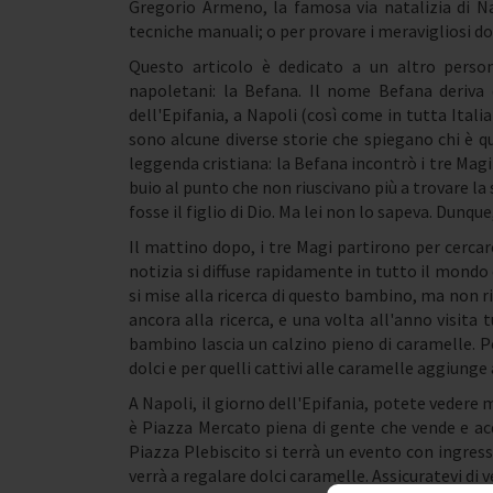
Gregorio Armeno, la famosa via natalizia di Na
tecniche manuali; o per provare i meravigliosi do
Questo articolo è dedicato a un altro pers
napoletani: la Befana. Il nome Befana deriva d
dell'Epifania, a Napoli (così come in tutta Itali
sono alcune diverse storie che spiegano chi è q
leggenda cristiana: la Befana incontrò i tre Magi
buio al punto che non riuscivano più a trovare la 
fosse il figlio di Dio. Ma lei non lo sapeva. Dunque,
Il mattino dopo, i tre Magi partirono per cerca
notizia si diffuse rapidamente in tutto il mondo 
si mise alla ricerca di questo bambino, ma non ri
ancora alla ricerca, e una volta all'anno visita t
bambino lascia un calzino pieno di caramelle. Pe
dolci e per quelli cattivi alle caramelle aggiunge
A Napoli, il giorno dell'Epifania, potete vedere 
è Piazza Mercato piena di gente che vende e acq
Piazza Plebiscito si terrà un evento con ingress
verrà a regalare dolci caramelle. Assicuratevi di