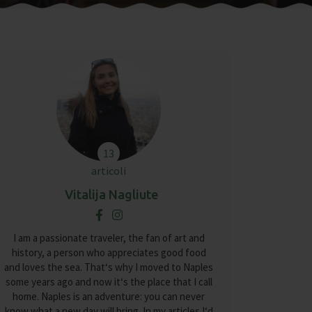
13
articoli
Vitalija Nagliute
I am a passionate traveler, the fan of art and
history, a person who appreciates good food
and loves the sea. That‘s why I moved to Naples
some years ago and now it‘s the place that I call
home. Naples is an adventure: you can never
know what a new day will bring. In my articles I‘d