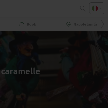
Book
Napoletanità
e caramelle