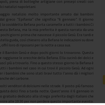
poli, piena di botteghe artigiane con presepi creati con
lci natalizi napoletani.
onaggio natalizio molto importante amato dai bambini
al greco "Epifania" che significa "6 gennaio". Il giorno
a) la cosiddetta Befana porta caramelle a tutti i bambini.Ci
uesta Befana, ma la mia preferita è questa narrata da una
 pochi giorni prima che nascesse il piccolo Gesù. Era tardi e
stella guida, così chiesero alla Befana le indicazioni su dove
 offrì loro di riposarsi per la notte a casa sua.
re il Bambin Gesù e dopo pochi giorni lo trovarono. Questa
e raggiunse le orecchie della Befana. Ella cucinò dei dolci e
uscì più a trovarlo. Fino a questo stesso giorno la Befana è
utti i bambini nel caso in cui trovi il piccolo Gesù. Ad ogni
r i bambini che sono stati bravi tutto l'anno dà i migliori
 anche del carbone.
molti venditori di dolciumi nelle strade. Il posto più famoso
uista dolci fino a tarda notte. Quest'anno il 6 gennaio in
o gratuito dedicato alla strega preferita dagli italiani che
 venire alle 10:30 per non perdere questo importante evento.