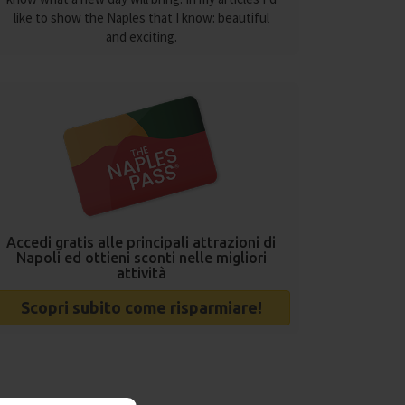
like to show the Naples that I know: beautiful
and exciting.
Accedi gratis alle principali attrazioni di
Napoli ed ottieni sconti nelle migliori
attività
Scopri subito come risparmiare!