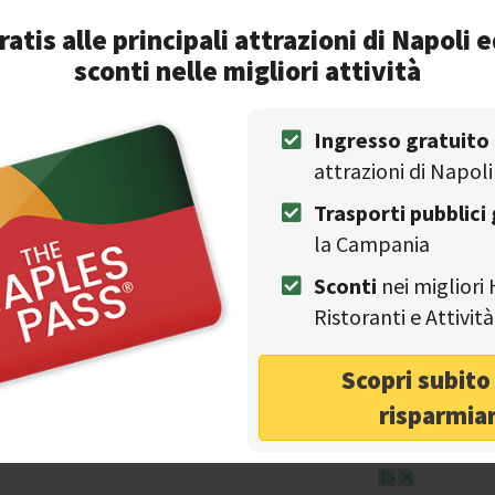
ta sul lungomare Caracciolo, dove gli artisti di strada
ratis alle principali attrazioni di Napoli e
sconti nelle migliori attività
Ingresso gratuito
attrazioni di Napoli
Trasporti pubblici 
la Campania
Sconti
nei migliori 
sulla nostra
Ristoranti e Attivi
Facebook
Scopri subit
risparmia