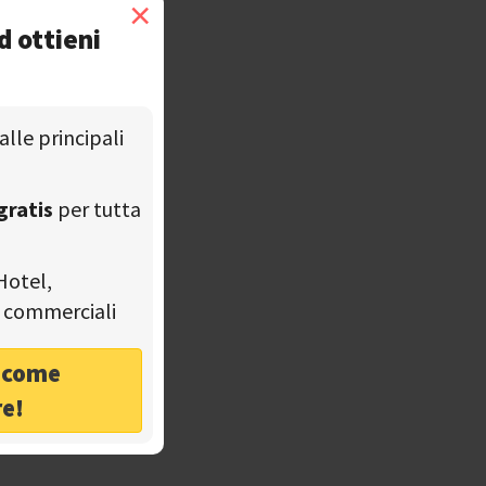
×
d ottieni
alle principali
gratis
per tutta
Hotel,
tà commerciali
o come
re!