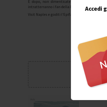
E dopo, non dimenticate di fare una passeggia
intratterranno i fan della Befana.
Accedi g
Visit Naples e goditi l'Epifania!
Seguici 
pagina 
Ads