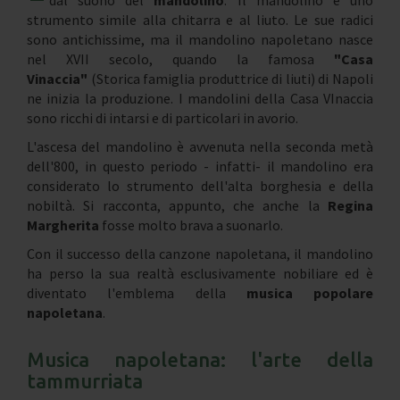
dal suono del
mandolino
. Il mandolino è uno
strumento simile alla chitarra e al liuto. Le sue radici
sono antichissime, ma il mandolino napoletano nasce
nel XVII secolo, quando la famosa
"Casa
Vinaccia"
(Storica famiglia produttrice di liuti) di Napoli
ne inizia la produzione. I mandolini della Casa VInaccia
sono ricchi di intarsi e di particolari in avorio.
L'ascesa del mandolino è avvenuta nella seconda metà
dell'800, in questo periodo - infatti- il mandolino era
considerato lo strumento dell'alta borghesia e della
nobiltà. Si racconta, appunto, che anche la
Regina
Margherita
fosse molto brava a suonarlo.
Con il successo della canzone napoletana, il mandolino
ha perso la sua realtà esclusivamente nobiliare ed è
diventato l'emblema della
musica popolare
napoletana
.
Musica napoletana: l'arte della
tammurriata