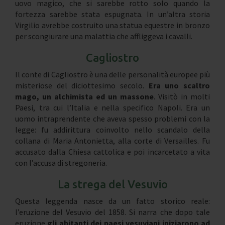
uovo magico, che si sarebbe rotto solo quando la
fortezza sarebbe stata espugnata. In un’altra storia
Virgilio avrebbe costruito una statua equestre in bronzo
per scongiurare una malattia che affliggeva i cavalli.
Cagliostro
Il conte di Cagliostro è una delle personalità europee più
misteriose del diciottesimo secolo.
Era uno scaltro
mago, un alchimista ed un massone
. Visitò in molti
Paesi, tra cui l’Italia e nella specifico Napoli. Era un
uomo intraprendente che aveva spesso problemi con la
legge: fu addirittura coinvolto nello scandalo della
collana di Maria Antonietta, alla corte di Versailles. Fu
accusato dalla Chiesa cattolica e poi incarcetato a vita
con l’accusa di stregoneria.
La strega del Vesuvio
Questa leggenda nasce da un fatto storico reale:
l’eruzione del Vesuvio del 1858. Si narra che dopo tale
eruzione
gli abitanti dei paesi vesuviani iniziarono ad