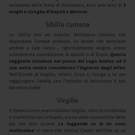
occasione della festa di Halloween, ecco una lista di
5
maghi e streghe di Napoli e dintorni
.
Sibilla cumana
La sibilla era un oracolo dell’epoca classica che
dispensava fumose profezie. Le donne che potevano
ambire a tale carica , rigorosamente vergini, erano
solitamente sacerdotesse di Apollo o di Ecate.
Questa
veggente risiedeva nei pressi del Lago Averno ed il
suo antro veniva considerato l’ingresso degli inferi
.
Nell’Eneide di Virgilio, infatti, Enea si rivolge a lei per
raggiungere l’aldilà, con l’intento di incontrare il suo
deceduto padre.
Virgilio
Il famosissimo poeta classico Virgilio, nato in Lombardia
e trasferitosi poi a Napoli, era un abile conoscitore delle
più fini doti arcane.
Le leggende su di lui sono
moltissime
: si narra che costruì Castel dell’Ovo su un