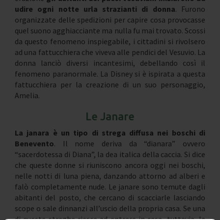
udire ogni notte urla strazianti di donna
. Furono
organizzate delle spedizioni per capire cosa provocasse
quel suono agghiacciante ma nulla fu mai trovato. Scossi
da questo fenomeno inspiegabile, i cittadini si rivolsero
ad una fattucchiera che viveva alle pendici del Vesuvio. La
donna lanciò diversi incantesimi, debellando così il
fenomeno paranormale. La Disney si è ispirata a questa
fattucchiera per la creazione di un suo personaggio,
Amelia.
Le Janare
La janara è un tipo di strega diffusa nei boschi di
Benevento
. Il nome deriva da “dianara” ovvero
“sacerdotessa di Diana”, la dea italica della caccia. Si dice
che queste donne si riuniscono ancora oggi nei boschi,
nelle notti di luna piena, danzando attorno ad alberi e
falò completamente nude. Le janare sono temute dagli
abitanti del posto, che cercano di scacciarle lasciando
scope o sale dinnanzi all’uscio della propria casa. Se una
di queste streghe riesce ad entrare in casa, tuttavia, la