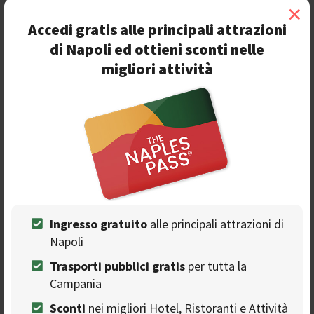
×
tradizione vuole che la si afferrì per i capelli e la si cacci
Accedi gratis alle principali attrazioni
recitando delle formule magiche.
di Napoli ed ottieni sconti nelle
migliori attività
Ingresso gratuito
alle principali attrazioni di
Napoli
Trasporti pubblici gratis
per tutta la
Campania
Seguici sulla nostra
Sconti
nei migliori Hotel, Ristoranti e Attività
pagina Facebook