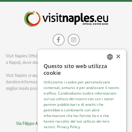
×
Visit Naples Official è la guida della città di Napoli. Scopri cosa fare
a Napoli, dove dormire e i migliori posti dove mangiare.
Questo sito web utilizza
ENGLISH
cookie
Visit Naples vi aiuterà a pianificare il vostro viaggio a Napoli
ITALIAN
dandovi informazioni utili e consigli su come visitare Napoli nel
Utilizziamo i cookie per personalizzare
contenuti, annunci e per analizzare il nostro
miglior modo possibile.
traffico. Condividiamo inoltre informazioni
sul tuo utilizzo del nostro sito con i nostri
Italiano
partner pubblicitari e di analisi che
potrebbero combinarle con altre
informazioni che hai fornito loro o che
Visit Italy Srl
hanno raccolto dal tuo utilizzo dei loro
Via Filippo Argelati, 10, 20143 Milano | P.IVA 08368951219
servizi.
Privacy Policy
Capitale Sociale 50.000€