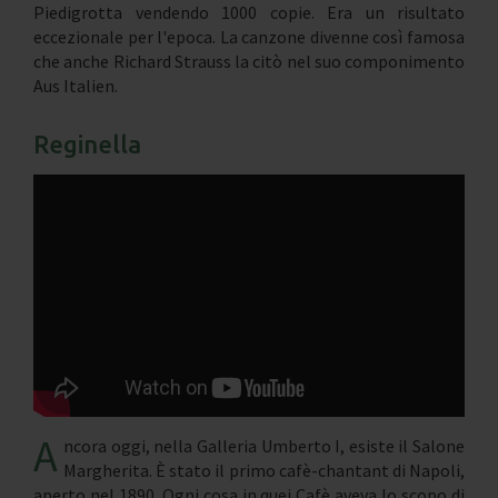
Piedigrotta vendendo 1000 copie. Era un risultato
eccezionale per l'epoca. La canzone divenne così famosa
che anche Richard Strauss la citò nel suo componimento
Aus Italien.
Reginella
A
ncora oggi, nella Galleria Umberto I, esiste il Salone
Margherita. È stato il primo cafè-chantant di Napoli,
aperto nel 1890. Ogni cosa in quei Cafè aveva lo scopo di