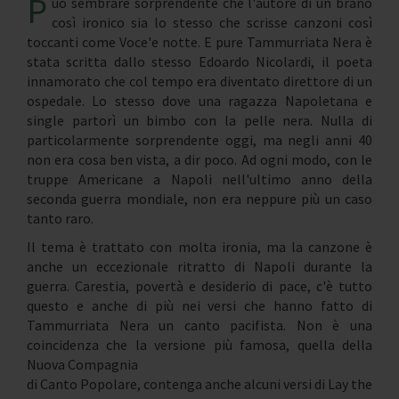
P
uò sembrare sorprendente che l'autore di un brano
così ironico sia lo stesso che scrisse canzoni così
toccanti come Voce'e notte. E pure Tammurriata Nera è
stata scritta dallo stesso Edoardo Nicolardi, il poeta
innamorato che col tempo era diventato direttore di un
ospedale. Lo stesso dove una ragazza Napoletana e
single partorì un bimbo con la pelle nera. Nulla di
particolarmente sorprendente oggi, ma negli anni 40
non era cosa ben vista, a dir poco. Ad ogni modo, con le
truppe Americane a Napoli nell'ultimo anno della
seconda guerra mondiale, non era neppure più un caso
tanto raro.
Il tema è trattato con molta ironia, ma la canzone è
anche un eccezionale ritratto di Napoli durante la
guerra. Carestia, povertà e desiderio di pace, c'è tutto
questo e anche di più nei versi che hanno fatto di
Tammurriata Nera un canto pacifista. Non è una
coincidenza che la versione più famosa, quella della
Nuova Compagnia
di Canto Popolare, contenga anche alcuni versi di Lay the