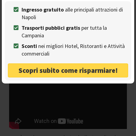
per il suo amore.
Ingresso gratuito
alle principali attrazioni di
La buona notizia è che la storia di Edoardo ed Anna ha un
Napoli
lieto fine. Dopo un po', grazie ad un inatteso colpo del
destino, il vecchio marito di Anna si ammalò e morì. I due
Trasporti pubblici gratis
per tutta la
innamorati poterono finalmente sposarsi ed essere
Campania
felici insieme per molti anni.
Sconti
nei migliori Hotel, Ristoranti e Attività
commerciali
Tammurriata Nera
Scopri subito come risparmiare!