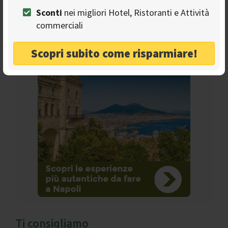
pagina Facebook
Sconti
nei migliori Hotel, Ristoranti e Attività
commerciali
Scopri subito come risparmiare!
Ads
Ti consigliamo