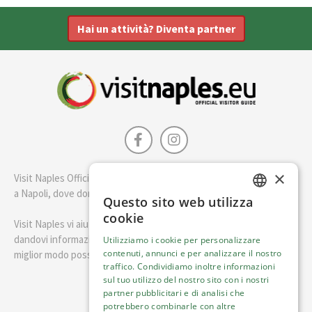
Hai un attività? Diventa partner
×
Visit Naples Official è la guida della città di Napoli. Scopri cosa fare
a Napoli, dove dormire e i migliori posti dove mangiare.
Questo sito web utilizza
ENGLISH
cookie
Visit Naples vi aiuterà a pianificare il vostro viaggio a Napoli
ITALIAN
dandovi informazioni utili e consigli su come visitare Napoli nel
Utilizziamo i cookie per personalizzare
contenuti, annunci e per analizzare il nostro
miglior modo possibile.
traffico. Condividiamo inoltre informazioni
sul tuo utilizzo del nostro sito con i nostri
Italiano
partner pubblicitari e di analisi che
potrebbero combinarle con altre