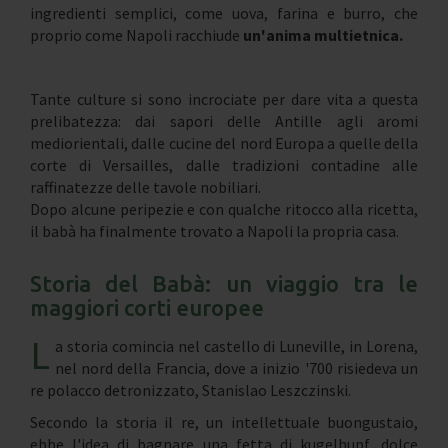
ingredienti semplici, come uova, farina e burro, che
proprio come Napoli racchiude
un'anima multietnica.
Tante culture si sono incrociate per dare vita a questa
prelibatezza: dai sapori delle Antille agli aromi
mediorientali, dalle cucine del nord Europa a quelle della
corte di Versailles, dalle tradizioni contadine alle
raffinatezze delle tavole nobiliari.
Dopo alcune peripezie e con qualche ritocco alla ricetta,
il babà ha finalmente trovato a Napoli la propria casa.
Storia del Babà: un viaggio tra le
maggiori corti europee
L
a storia comincia nel castello di Luneville, in Lorena,
nel nord della Francia, dove a inizio '700 risiedeva un
re polacco detronizzato, Stanislao Leszczinski.
Secondo la storia il re, un intellettuale buongustaio,
ebbe l'idea di bagnare una fetta di kugelhupf, dolce