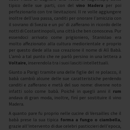
tipico delle sue parti, con del
vino Madera
per poi
perfezionarlo con tre lievitazioni. Il re volle aggiungere
inoltre dell'uva passa, canditi per onorare l'amicizia con
il sovrano di Svezia e un po' di zafferano in ricordo delle
notti di Costantinopoli, una città che ben conosceva. Pur
essendoci arrivato come prigioniero, Stanislao era
molto affezionato alla cultura mediorientale e proprio
per questo diede alla sua creazione il nome di Alì Babà.
L'amò a tal punto che ne parlò persino in una lettera a
Voltaire
, inserendola tra i suoi lasciti intellettuali.
Giunto a Parigi tramite una delle figlie del re polacco, il
babà cambiò alcune delle sue caratteristiche perdendo
canditi e zafferano e metà del suo nome: divenne noto
infatti solo come babà. Poiché in quegli anni il
rum
andava di gran moda, inoltre, finì per sostituire il vino
Madera.
A quanto pare fu proprio nelle cucine di Versailles che il
babà prese la sua tipica
forma a fungo o ciambella
,
grazie all'intervento di due celebri pasticcieri dell'epoca,