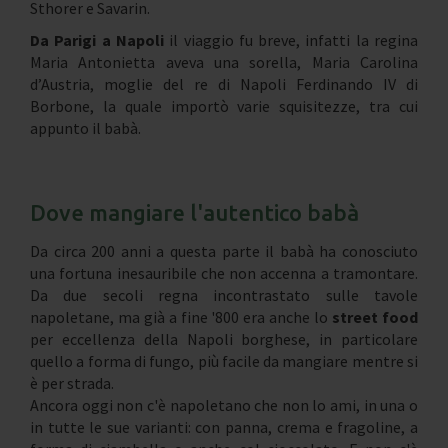
Sthorer e Savarin.
Da Parigi a Napoli
il viaggio fu breve, infatti la regina
Maria Antonietta aveva una sorella, Maria Carolina
d’Austria, moglie del re di Napoli Ferdinando IV di
Borbone, la quale importò varie squisitezze, tra cui
appunto il babà.
Dove mangiare l'autentico babà
Da circa 200 anni a questa parte il babà ha conosciuto
una fortuna inesauribile che non accenna a tramontare.
Da due secoli regna incontrastato sulle tavole
napoletane, ma già a fine '800 era anche lo
street food
per eccellenza della Napoli borghese, in particolare
quello a forma di fungo, più facile da mangiare mentre si
è per strada.
Ancora oggi non c'è napoletano che non lo ami, in una o
in tutte le sue varianti: con panna, crema e fragoline, a