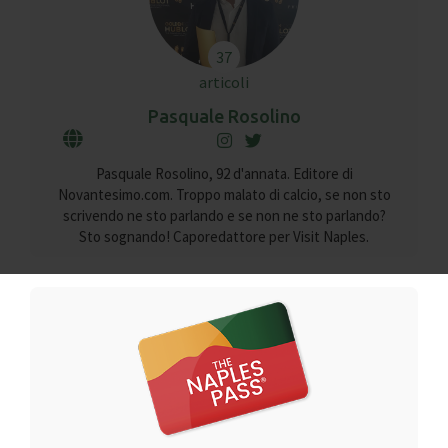
37
articoli
Pasquale Rosolino
Pasquale Rosolino, 92 d'annata. Editore di
Novantesimo.com. Troppo malato di calcio, se non sto
scrivendo ne sto parlando e se non ne sto parlando?
Sto sognando! Caporedattore per Visit Naples.