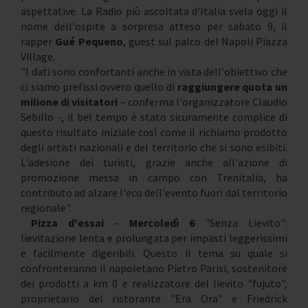
aspettative. La Radio più ascoltata d'Italia svela oggi il
nome dell'ospite a sorpresa atteso per sabato 9, il
rapper
Gué Pequeno
, guest sul palco del Napoli Piazza
Village.
"I dati sono confortanti anche in vista dell'obiettivo che
ci siamo prefissi ovvero quello di
raggiungere quota un
milione di visitatori
– conferma l'organizzatore Claudio
Sebillo -, il bel tempo è stato sicuramente complice di
questo risultato iniziale così come il richiamo prodotto
degli artisti nazionali e del territorio che si sono esibiti.
L'adesione dei turisti, grazie anche all'azione di
promozione messa in campo con Trenitalia, ha
contributo ad alzare l'eco dell'evento fuori dal territorio
regionale".
Pizza d'essai
–
Mercoledì 6
"Senza Lievito":
lievitazione lenta e prolungata per impasti leggerissimi
e facilmente digeribili. Questo il tema su quale si
confronteranno il napoletano Pietro Parisi, sostenitore
dei prodotti a km 0 e realizzatore del lievito "fujuto",
proprietario del ristorante "Era Ora" e Friedrick