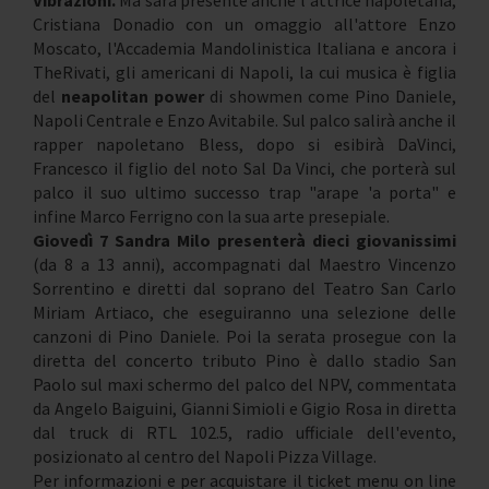
Vibrazioni.
Ma sarà presente anche l'attrice napoletana,
Cristiana Donadio con un omaggio all'attore Enzo
Moscato, l'Accademia Mandolinistica Italiana e ancora i
TheRivati, gli americani di Napoli, la cui musica è figlia
del
neapolitan power
di showmen come Pino Daniele,
Napoli Centrale e Enzo Avitabile. Sul palco salirà anche il
rapper napoletano Bless, dopo si esibirà DaVinci,
Francesco il figlio del noto Sal Da Vinci, che porterà sul
palco il suo ultimo successo trap "arape 'a porta" e
infine Marco Ferrigno con la sua arte presepiale.
Giovedì 7 Sandra Milo presenterà dieci giovanissimi
(da 8 a 13 anni), accompagnati dal Maestro Vincenzo
Sorrentino e diretti dal soprano del Teatro San Carlo
Miriam Artiaco, che eseguiranno una selezione delle
canzoni di Pino Daniele. Poi la serata prosegue con la
diretta del concerto tributo Pino è dallo stadio San
Paolo sul maxi schermo del palco del NPV, commentata
da Angelo Baiguini, Gianni Simioli e Gigio Rosa in diretta
dal truck di RTL 102.5, radio ufficiale dell'evento,
posizionato al centro del Napoli Pizza Village.
Per informazioni e per acquistare il ticket menu on line