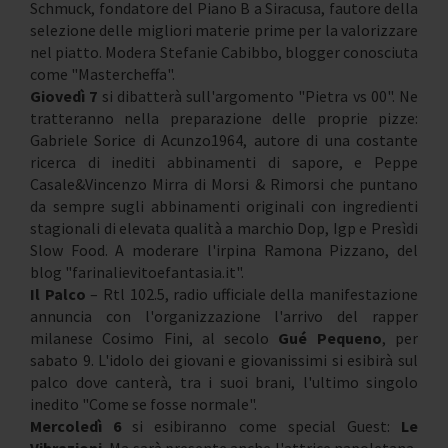
Schmuck, fondatore del Piano B a Siracusa, fautore della
selezione delle migliori materie prime per la valorizzare
nel piatto. Modera Stefanie Cabibbo, blogger conosciuta
come "Mastercheffa".
Giovedì 7
si dibatterà sull'argomento "Pietra vs 00". Ne
tratteranno nella preparazione delle proprie pizze:
Gabriele Sorice di Acunzo1964, autore di una costante
ricerca di inediti abbinamenti di sapore, e Peppe
Casale&Vincenzo Mirra di Morsi & Rimorsi che puntano
da sempre sugli abbinamenti originali con ingredienti
stagionali di elevata qualità a marchio Dop, Igp e Presìdi
Slow Food. A moderare l'irpina Ramona Pizzano, del
blog "farinalievitoefantasia.it".
Il Palco
– Rtl 102.5, radio ufficiale della manifestazione
annuncia con l'organizzazione l'arrivo del rapper
milanese Cosimo Fini, al secolo
Gué Pequeno
, per
sabato 9. L'idolo dei giovani e giovanissimi si esibirà sul
palco dove canterà, tra i suoi brani, l'ultimo singolo
inedito "Come se fosse normale".
Mercoledì 6
si esibiranno come special Guest:
Le