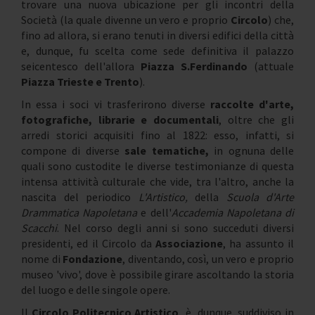
trovare una nuova ubicazione per gli incontri della
Società (la quale divenne un vero e proprio
Circolo
) che,
fino ad allora, si erano tenuti in diversi edifici della città
e, dunque, fu scelta come sede definitiva il palazzo
seicentesco dell'allora
Piazza S.Ferdinando
(attuale
Piazza Trieste e Trento
).
In essa i soci vi trasferirono diverse
raccolte d'arte,
fotografiche, librarie e documentali
, oltre che gli
arredi storici acquisiti fino al 1822: esso, infatti, si
compone di diverse
sale tematiche,
in ognuna delle
quali sono custodite le diverse testimonianze di questa
intensa attività culturale che vide, tra l'altro, anche la
nascita del periodico
L'Artistico,
della
Scuola d'Arte
Drammatica Napoletana
e dell'
Accademia Napoletana di
Scacchi
. Nel corso degli anni si sono succeduti diversi
presidenti, ed il Circolo da
Associazione
, ha assunto il
nome di
Fondazione
, diventando, così, un vero e proprio
museo 'vivo', dove è possibile girare ascoltando la storia
del luogo e delle singole opere.
ll
Circolo Politecnico Artistico
è, dunque, suddiviso in