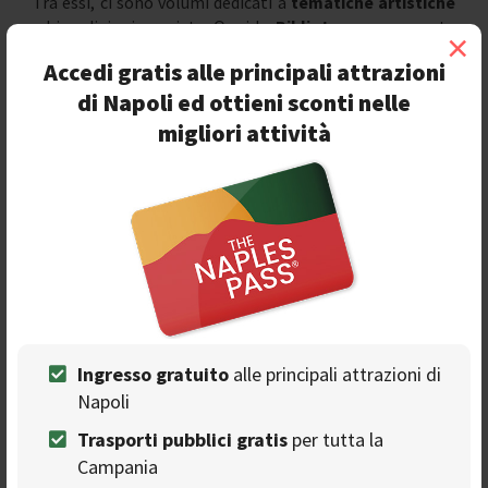
Tra essi, ci sono volumi dedicati a
tematiche artistiche
ed in edizioni pregiate. Oggi la
Biblioteca
rappresenta
×
un luogo di svago e di relax, dove è possibile svolgere
Accedi gratis alle principali attrazioni
studi preziosi ed inedite indagini storiche.
di Napoli ed ottieni sconti nelle
migliori attività
L'Archivio Storico del Circolo Artistico
Politecnico
Ingresso gratuito
alle principali attrazioni di
Napoli
Trasporti pubblici gratis
per tutta la
Campania