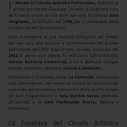
I
l
Museo
del
Circolo Artistico Politecnico,
dedicato al
primo presidente Giuseppe Caravita di Sirignano (che
da il nome anche ad una delle sue sale, la famosa
Sala
Sirignano
), fu istituito nel
1988
, per il centenario della
fondazione dell'Associazione.
Esso si compone di una raccolta sviluppata nel tempo
dai vari soci, che tuttora è testimonianza del grande
patrimonio dell''800 Napoletano. La sala, costruita nel
1912
in pieno stile
liberty,
fu realizzata dall'architetto
Giovan Battista Comencini
, a cui è dedicato l'ampio
salone, chiamato, appunto,
Salone Comencini.
All'interno vi troviamo anche
La Farmacia
, una piccola
sala antecedente, che conserva ancora le caricature dei
soci e vari dipinti a tema, espressioni dello spirito sociale
dei suoi frequentatori; la
Sala Matilde Serao
(dedicata
all'autrice) e la
Sala Ferdinando Russo,
adibita a
biblioteca.
La Fototeca del Circolo Artistico