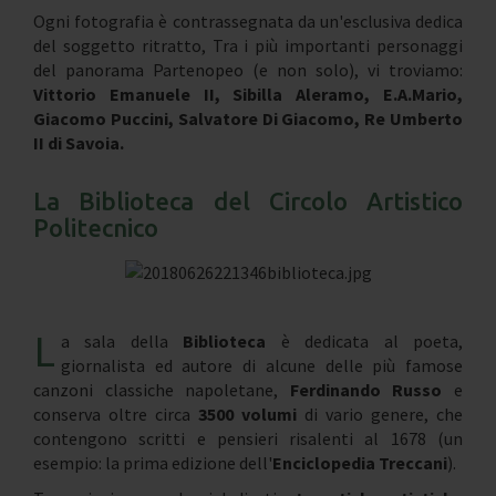
Ogni fotografia è contrassegnata da un'esclusiva dedica
del soggetto ritratto, Tra i più importanti personaggi
del panorama Partenopeo (e non solo), vi troviamo:
Vittorio Emanuele II, Sibilla Aleramo, E.A.Mario,
Giacomo Puccini, Salvatore Di Giacomo, Re Umberto
II di Savoia.
La Biblioteca del Circolo Artistico
Politecnico
L
a sala della
Biblioteca
è dedicata al poeta,
giornalista ed autore di alcune delle più famose
canzoni classiche napoletane,
Ferdinando Russo
e
conserva oltre circa
3500
volumi
di vario genere, che
contengono scritti e pensieri risalenti al 1678 (un
esempio: la prima edizione dell'
Enciclopedia Treccani
).