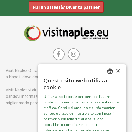
Hai un attività? Diventa partner
×
Visit Naples Official è la guida della città di Napoli. Scopri cosa fare
a Napoli, dove dormire e i migliori posti dove mangiare.
Questo sito web utilizza
ENGLISH
cookie
Visit Naples vi aiuterà a pianificare il vostro viaggio a Napoli
ITALIAN
dandovi informazioni utili e consigli su come visitare Napoli nel
Utilizziamo i cookie per personalizzare
contenuti, annunci e per analizzare il nostro
miglior modo possibile.
traffico. Condividiamo inoltre informazioni
sul tuo utilizzo del nostro sito con i nostri
Italiano
partner pubblicitari e di analisi che
potrebbero combinarle con altre
informazioni che hai fornito loro o che
Visit Italy Srl