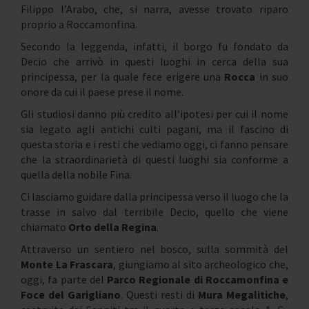
Filippo l’Arabo, che, si narra, avesse trovato riparo
proprio a Roccamonfina.
Secondo la leggenda, infatti, il borgo fu fondato da
Decio che arrivò in questi luoghi in cerca della sua
principessa, per la quale fece erigere una
Rocca
in suo
onore da cui il paese prese il nome.
Gli studiosi danno più credito all’ipotesi per cui il nome
sia legato agli antichi culti pagani, ma il fascino di
questa storia e i resti che vediamo oggi, ci fanno pensare
che la straordinarietà di questi luoghi sia conforme a
quella della nobile Fina.
Ci lasciamo guidare dalla principessa verso il luogo che la
trasse in salvo dal terribile Decio, quello che viene
chiamato
Orto della Regina
.
Attraverso un sentiero nel bosco, sulla sommità del
Monte La Frascara
, giungiamo al sito archeologico che,
oggi, fa parte del
Parco Regionale di Roccamonfina e
Foce del Garigliano
. Questi resti di
Mura Megalitiche
,