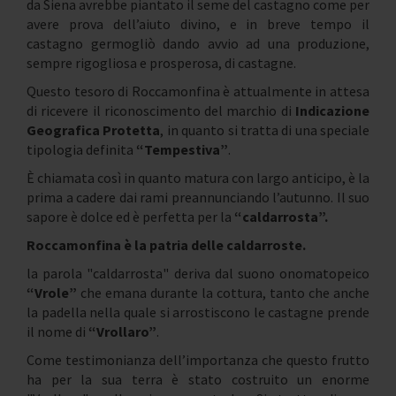
da Siena avrebbe piantato il seme del castagno come per
avere prova dell’aiuto divino, e in breve tempo il
castagno germogliò dando avvio ad una produzione,
sempre rigogliosa e prosperosa, di castagne.
Questo tesoro di Roccamonfina è attualmente in attesa
di ricevere il riconoscimento del marchio di
Indicazione
Geografica Protetta
, in quanto si tratta di una speciale
tipologia definita
“Tempestiva”
.
È chiamata così in quanto matura con largo anticipo, è la
prima a cadere dai rami preannunciando l’autunno. Il suo
sapore è dolce ed è perfetta per la
“caldarrosta”.
Roccamonfina è la patria delle caldarroste.
la parola "caldarrosta" deriva dal suono onomatopeico
“Vrole”
che emana durante la cottura, tanto che anche
la padella nella quale si arrostiscono le castagne prende
il nome di
“Vrollaro”
.
Come testimonianza dell’importanza che questo frutto
ha per la sua terra è stato costruito un enorme