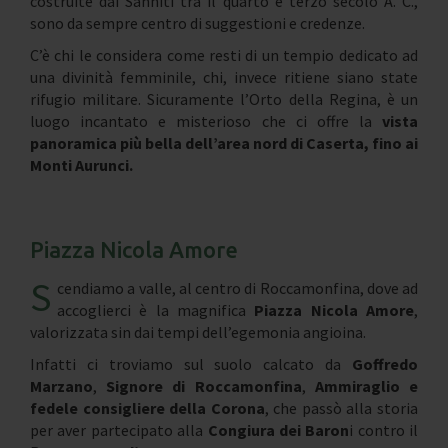
costruite dai Sanniti tra il quarto e terzo secolo A. C.,
sono da sempre centro di suggestioni e credenze.
C’è chi le considera come resti di un tempio dedicato ad
una divinità femminile, chi, invece ritiene siano state
rifugio militare. Sicuramente l’Orto della Regina, è un
luogo incantato e misterioso che ci offre la
vista
panoramica più bella dell’area nord di Caserta, fino ai
Monti Aurunci.
Piazza Nicola Amore
S
cendiamo a valle, al centro di Roccamonfina, dove ad
accoglierci è la magnifica
Piazza Nicola Amore
,
valorizzata sin dai tempi dell’egemonia angioina.
Infatti ci troviamo sul suolo calcato da
Goffredo
Marzano
,
Signore di Roccamonfina
,
Ammiraglio e
fedele consigliere della Corona
, che passò alla storia
per aver partecipato alla
Congiura dei Baron
i contro il