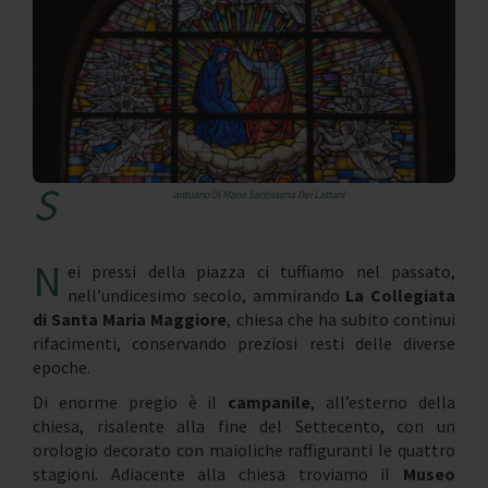
S
antuario Di Maria Santissima Dei Lattani
N
ei pressi della piazza ci tuffiamo nel passato,
nell’undicesimo secolo, ammirando
La Collegiata
di Santa Maria Maggiore
, chiesa che ha subito continui
rifacimenti, conservando preziosi resti delle diverse
epoche.
Di enorme pregio è il
campanile
, all’esterno della
chiesa, risalente alla fine del Settecento, con un
orologio decorato con maioliche raffiguranti le quattro
stagioni. Adiacente alla chiesa troviamo il
Museo