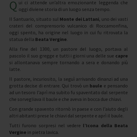
Q
ui ci attende un’altra emozionante leggenda che
oggi diviene storia di un luogo senza tempo.
Il Santuario, situato sul
Monte dei Lattani
, uno dei vasti
crateri del comprensorio vulcanico di Roccamonfina,
oggi spento, ha origine nel luogo in cui fu ritrovata la
statua della
Beata Vergine
.
Alla fine del 1300, un pastore del luogo, portava al
pascolo il suo gregge e tutti i giorni una delle sue
capre
si allontanava sempre tornando a sera e donando più
latte.
Il pastore, incuriosito, la seguì arrivando dinanzi ad una
grotta decise di entrare. Qui trovò un
baule
e pensando
ad un tesoro l’aprì ma subito fu spaventato dal serpente
che sorvegliava il baule e che aveva in bocca due chiavi.
Con grande spavento ritornò in paese e con l’aiuto degli
altri abitanti prese le chiavi dal serpente e aprì il baule.
Tutti furono sorpresi nel vedere
l’Icona della Beata
Vergine
in pietra lavica.