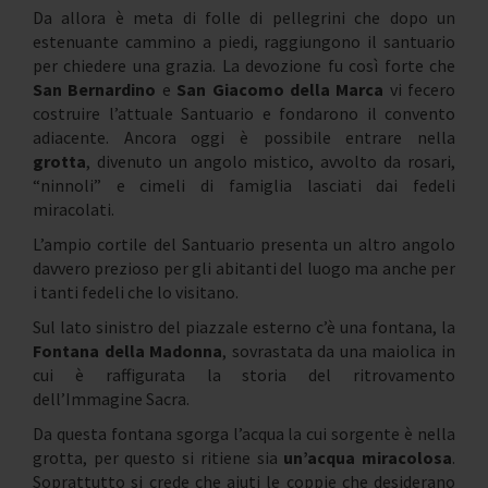
Da allora è meta di folle di pellegrini che dopo un
estenuante cammino a piedi, raggiungono il santuario
per chiedere una grazia. La devozione fu così forte che
San Bernardino
e
San Giacomo della Marca
vi fecero
costruire l’attuale Santuario e fondarono il convento
adiacente. Ancora oggi è possibile entrare nella
grotta
, divenuto un angolo mistico, avvolto da rosari,
“ninnoli” e cimeli di famiglia lasciati dai fedeli
miracolati.
L’ampio cortile del Santuario presenta un altro angolo
davvero prezioso per gli abitanti del luogo ma anche per
i tanti fedeli che lo visitano.
Sul lato sinistro del piazzale esterno c’è una fontana, la
Fontana della Madonna
, sovrastata da una maiolica in
cui è raffigurata la storia del ritrovamento
dell’Immagine Sacra.
Da questa fontana sgorga l’acqua la cui sorgente è nella
grotta, per questo si ritiene sia
un’acqua miracolosa
.
Soprattutto si crede che aiuti le coppie che desiderano