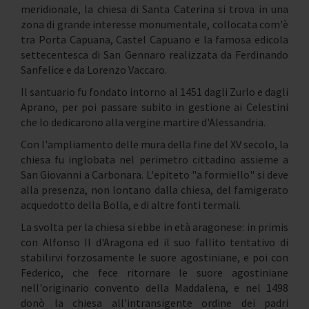
meridionale, la chiesa di Santa Caterina si trova in una
zona di grande interesse monumentale, collocata com'è
tra Porta Capuana, Castel Capuano e la famosa edicola
settecentesca di San Gennaro realizzata da Ferdinando
Sanfelice e da Lorenzo Vaccaro.
Il santuario fu fondato intorno al 1451 dagli Zurlo e dagli
Aprano, per poi passare subito in gestione ai Celestini
che lo dedicarono alla vergine martire d'Alessandria.
Con l'ampliamento delle mura della fine del XV secolo, la
chiesa fu inglobata nel perimetro cittadino assieme a
San Giovanni a Carbonara. L'epiteto "a formiello" si deve
alla presenza, non lontano dalla chiesa, del famigerato
acquedotto della Bolla, e di altre fonti termali.
La svolta per la chiesa si ebbe in età aragonese: in primis
con Alfonso II d'Aragona ed il suo fallito tentativo di
stabilirvi forzosamente le suore agostiniane, e poi con
Federico, che fece ritornare le suore agostiniane
nell'originario convento della Maddalena, e nel 1498
donò la chiesa all'intransigente ordine dei padri