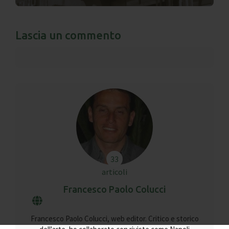
Lascia un commento
33
articoli
Francesco Paolo Colucci
Francesco Paolo Colucci, web editor. Critico e storico