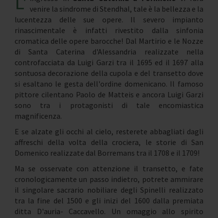
L'
venire la sindrome di Stendhal, tale è la bellezza e la
lucentezza delle sue opere. Il severo impianto
rinascimentale è infatti rivestito dalla sinfonia
cromatica delle opere barocche! Dal Martirio e le Nozze
di Santa Caterina d'Alessandria realizzate nella
controfacciata da Luigi Garzi tra il 1695 ed il 1697 alla
sontuosa decorazione della cupola e del transetto dove
si esaltano le gesta dell'ordine domenicano. Il famoso
pittore cilentano Paolo de Matteis e ancora Luigi Garzi
sono tra i protagonisti di tale encomiastica
magnificenza.
E se alzate gli occhi al cielo, resterete abbagliati dagli
affreschi della volta della crociera, le storie di San
Domenico realizzate dal Borremans tra il 1708 e il 1709!
Ma se osservate con attenzione il transetto, e fate
cronologicamente un passo indietro, potrete ammirare
il singolare sacrario nobiliare degli Spinelli realizzato
tra la fine del 1500 e gli inizi del 1600 dalla premiata
ditta D'auria- Caccavello. Un omaggio allo spirito