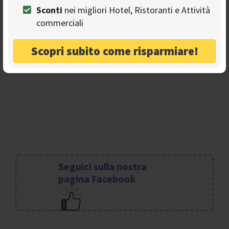
La chiesa è visitabile dal lunedì al sabato dalle 8.30 alle
Sconti
nei migliori Hotel, Ristoranti e Attività
20.00. Il sabato si celebra messa alle 18. La domenica è
commerciali
aperta dalle 9.00 alle 13.30 ma si celebra messa per tre
volte.
Scopri subito come risparmiare!
Seguici sulla nostra
pagina Facebook