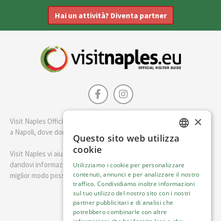
Hai un attività? Diventa partner
×
Visit Naples Official è la guida della città di Napoli. Scopri cosa fare
a Napoli, dove dormire e i migliori posti dove mangiare.
Questo sito web utilizza
ENGLISH
cookie
Visit Naples vi aiuterà a pianificare il vostro viaggio a Napoli
ITALIAN
dandovi informazioni utili e consigli su come visitare Napoli nel
Utilizziamo i cookie per personalizzare
contenuti, annunci e per analizzare il nostro
miglior modo possibile.
traffico. Condividiamo inoltre informazioni
sul tuo utilizzo del nostro sito con i nostri
Italiano
partner pubblicitari e di analisi che
potrebbero combinarle con altre