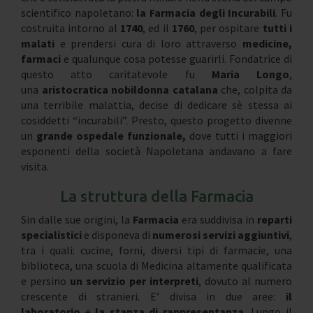
scientifico napoletano:
la Farmacia degli Incurabili
. Fu
costruita intorno al
1740
, ed il
1760
, per ospitare
tutti i
malati
e prendersi cura di loro attraverso
medicine,
farmaci
e qualunque cosa potesse guarirli. Fondatrice di
questo atto caritatevole fu
Maria Longo
,
una
aristocratica nobildonna catalana
che, colpita da
una terribile malattia, decise di dedicare sè stessa ai
cosiddetti “incurabili”. Presto, questo progetto divenne
un
grande ospedale funzionale,
dove tutti i maggiori
esponenti della società Napoletana andavano a fare
visita.
La struttura della Farmacia
Sin dalle sue origini, la
Farmacia
era suddivisa in
reparti
specialistici
e disponeva di
numerosi servizi aggiuntivi
,
tra i quali: cucine, forni, diversi tipi di farmacie, una
biblioteca, una scuola di Medicina altamente qualificata
e persino
un servizio per interpreti
, dovuto al numero
crescente di stranieri. E’ divisa in due aree:
il
laboratorio
e
la stanza di rappresentanza.
Lungo il