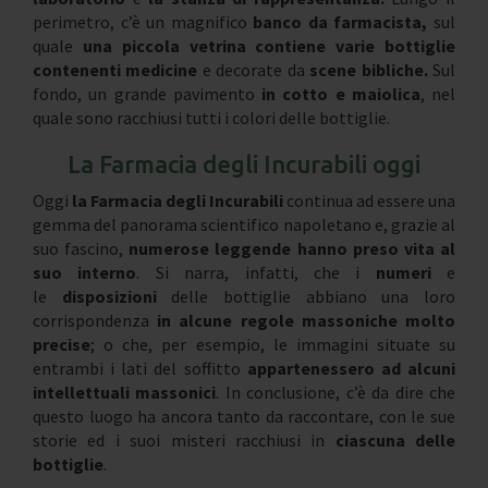
perimetro, c’è un magnifico
banco da farmacista,
sul
quale
una piccola vetrina contiene varie bottiglie
contenenti medicine
e decorate da
scene bibliche.
Sul
fondo, un grande pavimento
in cotto e maiolica
, nel
quale sono racchiusi tutti i colori delle bottiglie.
La Farmacia degli Incurabili oggi
Oggi
la Farmacia degli Incurabili
continua ad essere una
gemma del panorama scientifico napoletano e, grazie al
suo fascino,
numerose leggende hanno preso vita al
suo interno
. Si narra, infatti, che i
numeri
e
le
disposizioni
delle bottiglie abbiano una loro
corrispondenza
in alcune regole massoniche molto
precise
; o che, per esempio, le immagini situate su
entrambi i lati del soffitto
appartenessero ad alcuni
intellettuali massonici
. In conclusione, c’è da dire che
questo luogo ha ancora tanto da raccontare, con le sue
storie ed i suoi misteri racchiusi in
ciascuna delle
bottiglie
.