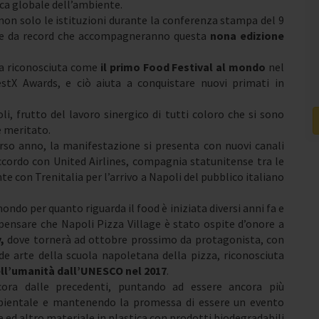
ca globale dell’ambiente.
non solo le istituzioni durante la conferenza stampa del 9
te da record che accompagneranno questa
nona edizione
ta riconosciuta come
il primo Food Festival al mondo
nel
stX Awards, e ciò aiuta a conquistare nuovi primati in
, frutto del lavoro sinergico di tutti coloro che si sono
e meritato.
orso anno, la manifestazione si presenta con nuovi canali
ccordo con United Airlines, compagnia statunitense tra le
e con Trenitalia per l’arrivo a Napoli del pubblico italiano
ondo per quanto riguarda il food è iniziata diversi anni fa e
pensare che Napoli Pizza Village è stato ospite d’onore a
,
dove tornerà ad ottobre prossimo da protagonista, con
nde arte della scuola napoletana della pizza, riconosciuta
ll’umanità dall’UNESCO nel 2017
.
cora dalle precedenti, puntando ad essere ancora più
bientale e mantenendo la promessa di essere un evento
te ed altro materiale in plastica con prodotti biodegradabili