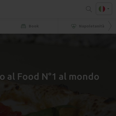
Book
Napoletanità
ato al Food N°1 al mondo