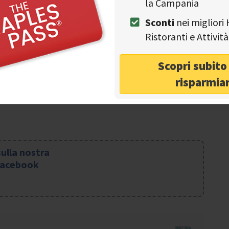
la Campania
? Vieni all’evento più gustoso dell’anno!
Sconti
nei migliori 
Ristoranti e Attivi
 tuo menu del Napoli Pizza Village
❯
Scopri subit
risparmia
sulla nostra
Facebook