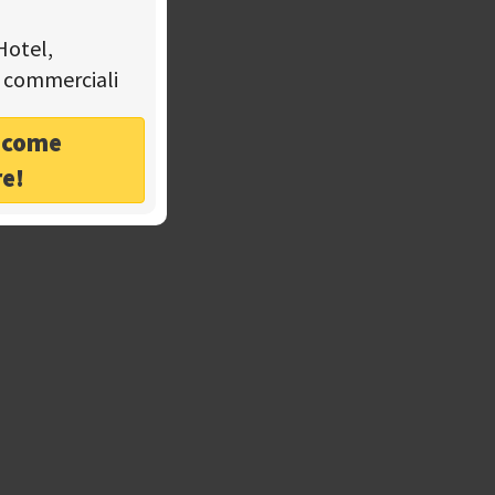
Hotel,
tà commerciali
o come
re!