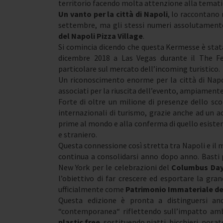
territorio facendo molta attenzione alla temati
Un vanto per la città di Napoli
, lo raccontano 
settembre, ma gli stessi numeri assolutamen
del Napoli Pizza Village
.
Si comincia dicendo che questa Kermesse è sta
dicembre 2018 a Las Vegas durante il The Fe
particolare sul mercato dell’incoming turistico.
Un riconoscimento enorme per la città di Napoli
associati per la riuscita dell’evento, ampiament
Forte di oltre un milione di presenze dello sc
internazionali di turismo, grazie anche ad un a
prime al mondo e alla conferma di quello esistent
e straniero.
Questa connessione così stretta tra Napoli e il m
continua a consolidarsi anno dopo anno. Basti 
New York per le celebrazioni del
Columbus Day
l’obiettivo di far crescere ed esportare la gra
ufficialmente come
Patrimonio Immateriale de
Questa edizione è pronta a distinguersi an
“contemporanea“ riflettendo sull’impatto am
plastic free
, sostituendo piatti, bicchieri, posa