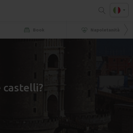
Book
Napoletanità
 castelli?