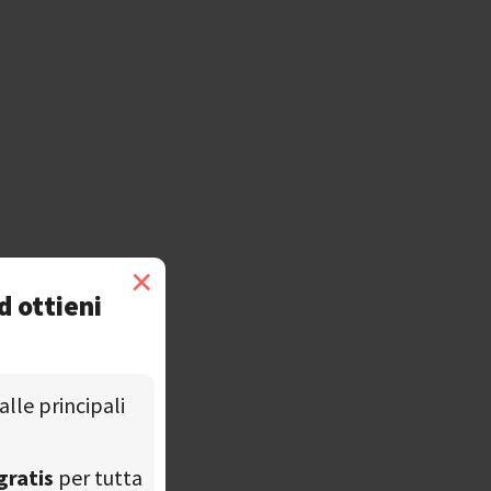
×
d ottieni
alle principali
gratis
per tutta