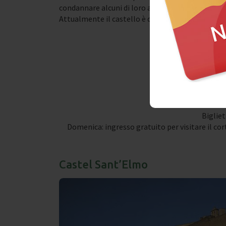
condannare alcuni di loro a morte.
Attualmente il castello è destinato ad un uso cul
Via Vit
Ora
Dal lunedì al sabat
Bigliet
Domenica: ingresso gratuito per visitare il corti
Castel Sant’Elmo