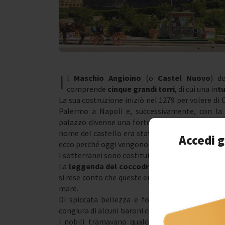
I
l
Maschio Angioino
(o
Castel Nuovo
) d
comprende
cinque grandi torri
,
di cui una in
t
La sua costruzione iniziò nel 1279 per volere di 
Palermo a Napoli e, successivamente, con la 
palazzo divenne una fortezza moderna abbastan
nome del castello era stato esclusivamente “Mas
Accedi g
ecco perché oggi vengono usati entrambi i nomi
I sotterranei sono costituiti da due aree: la
fossa
La
leggenda del coccodrillo
narra di numerose e
si rese conto che queste erano dovute a un coccod
mare.
Di spiccata bellezza e forte fascino è la
Sala
congiura di alcuni baroni contro Ferrante I d’Ar
i nobili tramavano qualcosa contro di lui, con