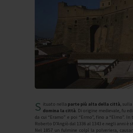
S
ituato nella
parte più alta della città
, sull
domina la città
. Di origine medievale, fu e
da cui “Eramo” e poi “Ermo”, fino a “Elmo”. In 
Roberto D’Angiò dal 1336 al 1343 e negli anni è s
Nel 1857 un fulmine colpì la polveriera, causan