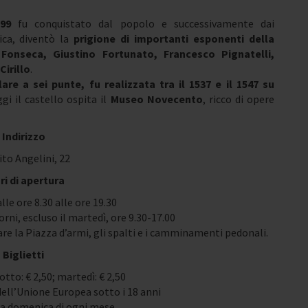
99
fu conquistato dal popolo e successivamente dai
ica, diventò la
prigione di importanti esponenti della
Fonseca, Giustino Fortunato, Francesco Pignatelli,
irillo
.
lare a sei punte
, fu realizzata tra il 1537 e il 1547 su
ggi il castello ospita il
Museo Novecento
, ricco di opere
Indirizzo
ito Angelini, 22
ri di apertura
alle ore 8.30 alle ore 19.30
rni, escluso il martedì, ore 9.30-17.00
itare la Piazza d’armi, gli spalti e i camminamenti pedonali.
Biglietti
dotto: € 2,50; martedì: € 2,50
 dell’Unione Europea sotto i 18 anni
ma domenica di ogni mese