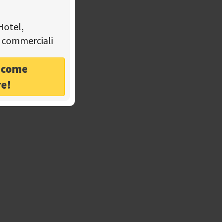
Hotel,
tà commerciali
o come
re!