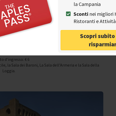
la Campania
turale e, al suo interno, ha sede anche il
Museo Civico.
Sconti
nei migliori 
Indirizzo
Ristoranti e Attivi
torio Emanuele III
ri di apertura
Scopri subit
o dalle ore 8.30 alle ore 19.00
risparmia
Biglietti
to d’ingresso: € 6
le, la Sala dei Baroni, La Sala dell’Armeria e la Sala della
Loggia.