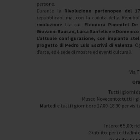
persone.
Durante la
Rivoluzione partenopea del 17
repubblicani ma, con la caduta della Repubbl
rivoluzione
tra cui:
Eleonora Pimentel De 
Giovanni Bausan, Luisa Sanfelice e Domenico C
L’attuale configurazione, con
impianto stel
progetto di Pedro Luis Escrivá di Valenza
. O
d’arte, ed è sede di mostre ed eventi culturali.
Via T
Ora
Tutti i giorni d
Museo Novecento: tutti i gio
M
artedì e tutti i giorni: ore 17.00-18.30 per vis
Intero: € 5,00; ri
Gratuito: per i cittadini
Gratuito: pri