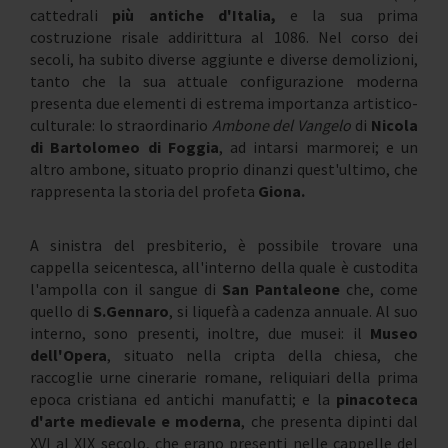
cattedrali
più antiche d'Italia,
e la sua prima
costruzione risale addirittura al 1086. Nel corso dei
secoli, ha subito diverse aggiunte e diverse demolizioni,
tanto che la sua attuale configurazione moderna
presenta due elementi di estrema importanza artistico-
culturale: lo straordinario
Ambone del Vangelo
di
Nicola
di Bartolomeo di Foggia
, ad intarsi marmorei; e un
altro ambone, situato proprio dinanzi quest'ultimo, che
rappresenta la storia del profeta
Giona.
A sinistra del presbiterio, è possibile trovare una
cappella seicentesca, all'interno della quale è custodita
l'ampolla con il sangue di
San Pantaleone
che, come
quello di
S.Gennaro
, si liquefà a cadenza annuale. Al suo
interno, sono presenti, inoltre, due musei: il
Museo
dell'Opera
, situato nella cripta della chiesa, che
raccoglie urne cinerarie romane, reliquiari della prima
epoca cristiana ed antichi manufatti; e la
pinacoteca
d'arte medievale e moderna
, che presenta dipinti dal
XVI al XIX secolo, che erano presenti nelle cappelle del