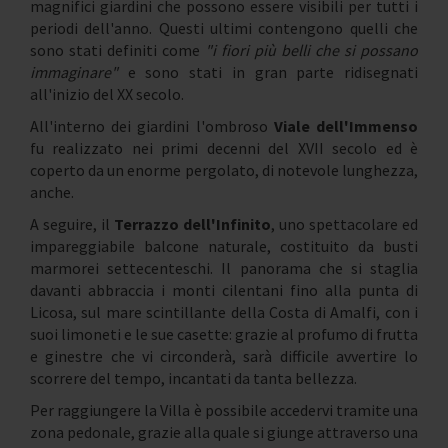
magnifici giardini che possono essere visibili per tutti i
periodi dell'anno. Questi ultimi contengono quelli che
sono stati definiti come
"i fiori più belli che si possano
immaginare"
e sono stati in gran parte ridisegnati
all'inizio del XX secolo.
All'interno dei giardini l'ombroso
Viale dell'Immenso
fu realizzato nei primi decenni del XVII secolo ed è
coperto da un enorme pergolato, di notevole lunghezza,
anche.
A seguire, il
Terrazzo dell'Infinito
, uno spettacolare ed
impareggiabile balcone naturale, costituito da busti
marmorei settecenteschi. Il panorama che si staglia
davanti abbraccia i monti cilentani fino alla punta di
Licosa, sul mare scintillante della Costa di Amalfi, con i
suoi limoneti e le sue casette: grazie al profumo di frutta
e ginestre che vi circonderà, sarà difficile avvertire lo
scorrere del tempo, incantati da tanta bellezza.
Per raggiungere la Villa è possibile accedervi tramite una
zona pedonale, grazie alla quale si giunge attraverso una