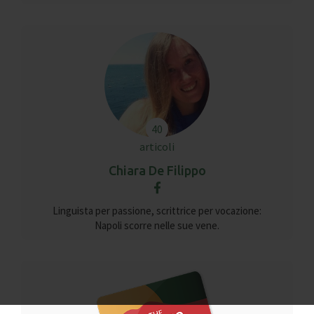
40
articoli
Chiara De Filippo
Linguista per passione, scrittrice per vocazione:
Napoli scorre nelle sue vene.