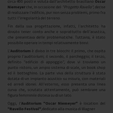
circa 400 posti e voluta dall'architetto brasiliano
Oscar
Niemeyer
che, in occasione del
"Progetto Ravello",
decise
di realizzare l'edificio, pur non senza problemi, primo fra
tutti: l'irregolarità del terreno.
Fin dalla sua progettazione, infatti, l'architetto ha
dovuto tener conto anche e soprattutto dell'acustica,
che presentava delle problematiche. Tuttavia, è stato
possibile operare in tempi relativamente brevi.
L'
Auditorium
è diviso in tre blocchi: il primo, che ospita
proprio l'auditorium; il secondo, il parcheggio; il terzo,
definito "edificio di appoggio", dove vi troviamo un
punto ristoro, un ampio sistema di scale, un book shop
ed il botteghino. La parte viva della struttura è stata
dotata di un impianto acustico su misura, con materiali
ed arredi idonei. All'esterno, esso presenta una linea
curva che, scrutata attentamente, può sembrare una
figura femminile distesa su di un lato.
Oggi, l'
Auditorium "Oscar Niemeyer"
è location del
"Ravello Festival"
,dedicato alla musica di Wagner.