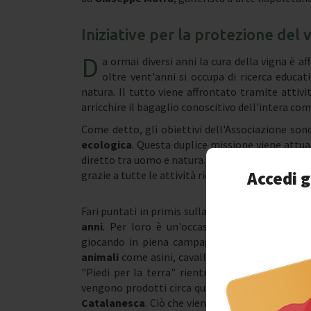
Iniziative per la protezione del
D
a ormai diversi anni la cura della vigna è a
oltre vent'anni si occupa di ricerca educat
natura. Il tutto viene affrontato tramite attivi
arricchire il bagaglio conoscitivo dell'intera co
Come detto, gli obiettivi dell'Associazione son
ecologica
. Questa duplice missione viene attu
diretto tra uomo e natura. La gestione della
Vig
Accedi g
grazie a tutte le attività ricreative che vengono
Fari puntati in primis sulla formazione dei più p
anni
. Per loro è un'occasione preziosa per im
giocando in piena campagna e respirando l'ari
animali
come asini, cavallo, anatre, galline e p
"Piedi per la terra" rientra, ovviamente e ine
vengono prodotti circa quattromila litri all'an
Catalanesca
. Ciò che viene prodotto a San Mar