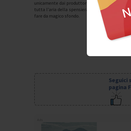
unicamente dai produttori e dai soci, oltre che e
tutta l'aria della spensieratezza di quelle bev
fare da magico sfondo.
Seguici 
pagina 
Ads