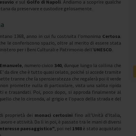
esuvio
e sul
Golfo di Napoli
. Andiamo a scoprire qualche
letana da preservare e custodire gelosamente.
na
ontano 1368, anno in cui fu costruita l'omonima
Certosa
.
 che le conferiscono spazio, oltre al merito di essere stata
stero per i Beni Culturali e Patrimonio dell'
UNESCO
.
o Emanuele
, numero civico
340
, dunque lungo la collina che
 E' da dire che è tutto quasi celato, poiché si accede tramite
mette tranne che la spensieratezza che regalerà poi il verde
o non promette nulla di particolare, vista una salita ripida
i e trasandati. Poi, poco dopo, si approda finalmente al
ello che lo circonda, al grigio e l'opaco della strada e del
di proprietà dei
monaci certosini
fino all'Unità d'Italia,
oro e attività. Da lì in poi, è passato tra le mani di diversi
interesse paesaggistico"
, poi nel
1988
è stato acquistato
o.