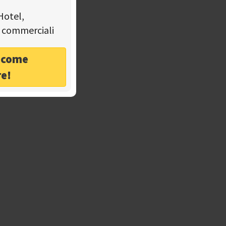
Hotel,
tà commerciali
o come
re!