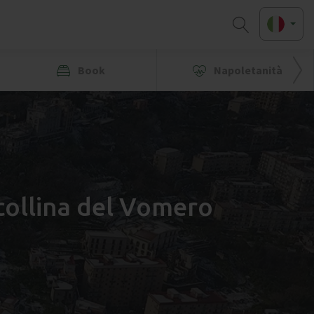
Book
Napoletanità
 collina del Vomero