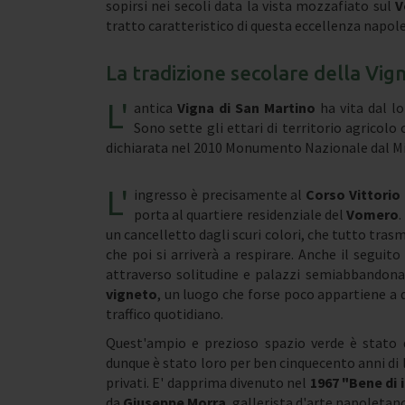
sopirsi nei secoli data la vista mozzafiato sul
V
tratto caratteristico di questa eccellenza napo
La tradizione secolare della Vig
L'
antica
Vigna di San Martino
ha vita dal l
Sono sette gli ettari di territorio agricolo
dichiarata nel 2010 Monumento Nazionale dal Mini
L'
ingresso è precisamente al
Corso Vittori
porta al quartiere residenziale del
Vomero
.
un cancelletto dagli scuri colori, che tutto tras
che poi si arriverà a respirare. Anche il seguit
attraverso solitudine e palazzi semiabbandonat
vigneto
, un luogo che forse poco appartiene a qu
traffico quotidiano.
Quest'ampio e prezioso spazio verde è stato 
dunque è stato loro per ben cinquecento anni di lav
privati. E' dapprima divenuto nel
1967 "Bene di 
da
Giuseppe Morra
, gallerista d'arte napoletan