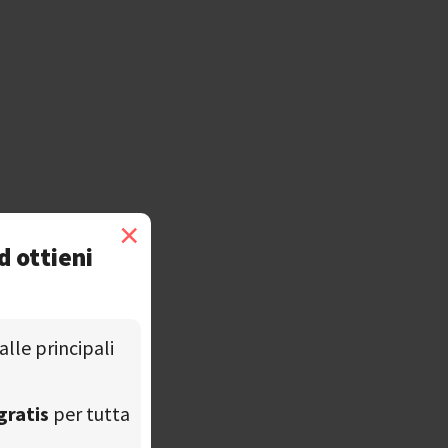
×
d ottieni
alle principali
gratis
per tutta