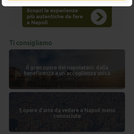
Ti consigliamo
Il gran cuore dei napoletani: dalla
beneficenza a un'accoglienza unica
5 opere d’arte da vedere a Napoli meno
conosciute