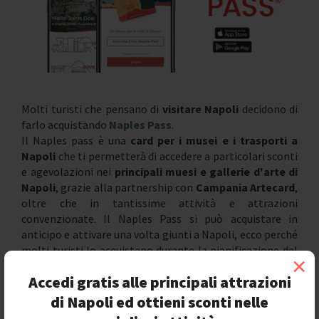
Molti turisti che pensano di
visitare Napoli
decidono di
farlo acquistando
Naples Pass
.
Il Naples pass è una
card per i musei e i trasporti a
Napoli
che ti permetterà di accedere a particolari sconti
e agevolazioni nei
principali muesi e gallerie d'arte di
Napoli
, grazie alla partnership con
Campania Artecard
,
oltre che in tantissime attività e attrazioni
convenzionate. Il Naples Pass si può acquistare in
anticipo e attivare una volta giunti a Napoli, ecco perché
molti turisti lo acquistano durante la pianificazione del
×
proprio viaggio a Napoli.
Accedi gratis alle principali attrazioni
di Napoli ed ottieni sconti nelle