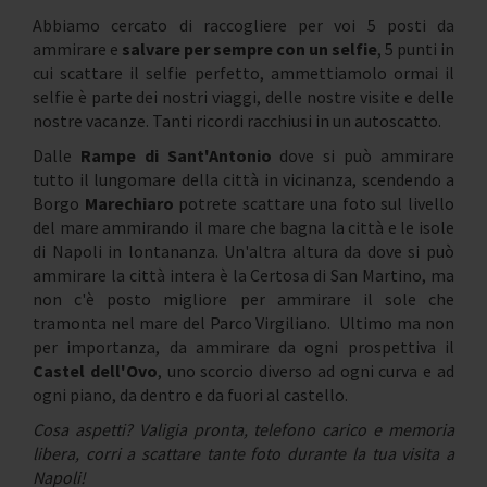
Abbiamo cercato di raccogliere per voi 5 posti da
ammirare e
salvare per sempre con un selfie
, 5 punti in
cui scattare il selfie perfetto, ammettiamolo ormai il
selfie è parte dei nostri viaggi, delle nostre visite e delle
nostre vacanze. Tanti ricordi racchiusi in un autoscatto.
Dalle
Rampe di Sant'Antonio
dove si può ammirare
tutto il lungomare della città in vicinanza, scendendo a
Borgo
Marechiaro
potrete scattare una foto sul livello
del mare ammirando il mare che bagna la città e le isole
di Napoli in lontananza. Un'altra altura da dove si può
ammirare la città intera è la Certosa di San Martino, ma
non c'è posto migliore per ammirare il sole che
tramonta nel mare del Parco Virgiliano. Ultimo ma non
per importanza, da ammirare da ogni prospettiva il
Castel dell'Ovo
, uno scorcio diverso ad ogni curva e ad
ogni piano, da dentro e da fuori al castello.
Cosa aspetti? Valigia pronta, telefono carico e memoria
libera, corri a scattare tante foto durante la tua visita a
Napoli!