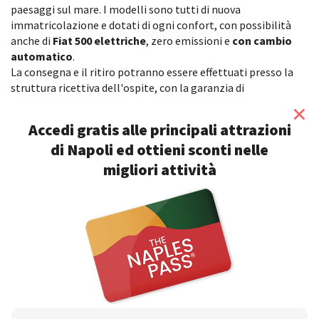
paesaggi sul mare. I modelli sono tutti di nuova
immatricolazione e dotati di ogni confort, con possibilità
anche di
Fiat 500 elettriche
, zero emissioni e
con cambio
automatico
.
La consegna e il ritiro potranno essere effettuati presso la
struttura ricettiva dell'ospite, con la garanzia di
un’assistenza e
servizi di concierge h24.
×
Accedi gratis alle principali attrazioni
NOLEGGIO BARCHE
di Napoli ed ottieni sconti nelle
Noleggiare una barca
può essere la cosa migliore per chi
ama il mare e non vede l’ora di tuffarsi nelle acque cristalline
migliori attività
dei famosi
Bagni della Regina Giovanna
, della
Baia di
Nerano
o di
Capri
. I modelli a disposizione sono tanti,
partendo dagli
scafi di 40 cv
(noleggiabili anche senza
conducente) fino ad arrivare a
yacht superiori a 50ft
.
Sono a disposizione dei clienti assistenza e servizi di
concierge h24, pick up da e per struttura recettiva del cliente
(in Sorrento e dintorni) e uno staff di
skipper qualificati
, con
ampia conoscenza del territorio e della lingua inglese.