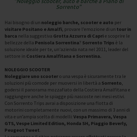
Noleggio scooter, auto e barche a Piano di
Sorrento
Hai bisogno di un
noleggio barche, scooter e auto
per
visitare Positano e Amalfi
, provare l’emozione di un
tour in
barca
nella suggestiva
Grotta Azzurra di Capri
e scoprire le
bellezze della
Penisola Sorrentina
?
Sorrento Trips
è la
soluzione ideale per te, un'azienda nata nel 2011, leader del
settore in
Costiera Amalfitana e Sorrentina.
NOLEGGIO SCOOTER
Noleggiare uno scooter
o una vespa è sicuramente tra le
soluzioni più comode per muoversi in libertà a
Sorrento
,
godersi il panorama mozzafiato della Costiera Amalfitana e
raggiungere anche le spiagge più nascoste nei mesi estivi.
Con Sorrento Trips avrai a disposizione una flotta di
motorini completamente nuovi, con un massimo di 3 anni di
vita e un’ampia scelta di modelli:
Vespa Primavera, Vespa
GTS, Vespe Limited Edition, Honda SH, Piaggio Beverly,
Peugeot Tweet
.
La consegna e il ritiro potranno essere effettuati presso la