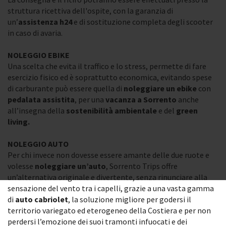
struttura ricettiva dell'ospite, con la garanzia di
un’
assistenza h24
e di sostituzione completa degli scooter
in caso di avaria.
NOLEGGIO EBIKE
Una scelta che evita il traffico e lo stress, permette di fare
esercizio fisico ed è soprattutto economica, evitando spese
di carburante può essere quella di
noleggiare un ebike
con
pedalata assistita
, per una
vacanza a Sorrento
anche
all’insegna della
sostenibilità ambientale
e del
green
living.
NOLEGGIO AUTO
Per chi invece non dovesse essere amante delle due ruote e
volesse
noleggiare un’auto
, Sorrento Trips offre
un’alternativa originale e divertente, senza rinunciare alla
sensazione del vento tra i capelli, grazie a una vasta gamma
di
auto cabriolet
, la soluzione migliore per godersi il
territorio variegato ed eterogeneo della Costiera e per non
perdersi l’emozione dei suoi tramonti infuocati e dei