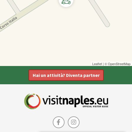
Leaflet
| ©
OpenStreetMap
Hai un attività? Diventa partner