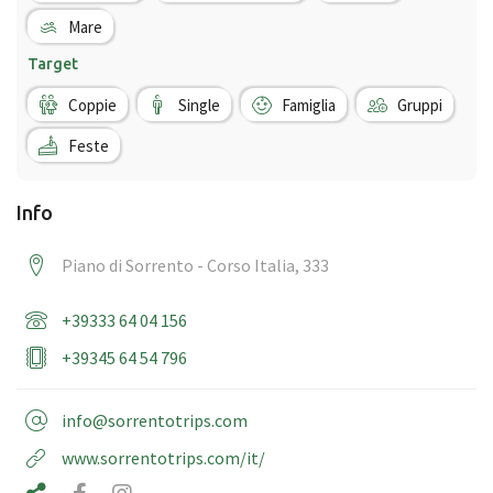
Mare
Target
Coppie
Single
Famiglia
Gruppi
Feste
Info
Piano di Sorrento - Corso Italia, 333
+39333 64 04 156
+39345 64 54 796
info@sorrentotrips.com
www.sorrentotrips.com/it/