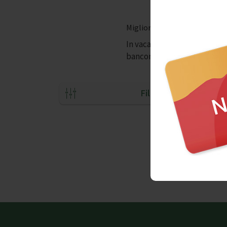
Migliori Prodotti tipici di N
In vacanza è bene cercare 
bancomat a Napoli? Ecco i m
Filtri