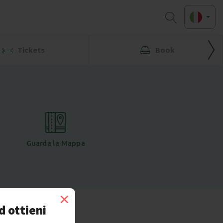
Tickets
Book
Guarda la Mappa
×
d ottieni