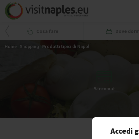
Cosa fare
Dove dorm
Home
Shopping
Prodotti tipici di Napoli
+
-
Bancomat
Accedi g