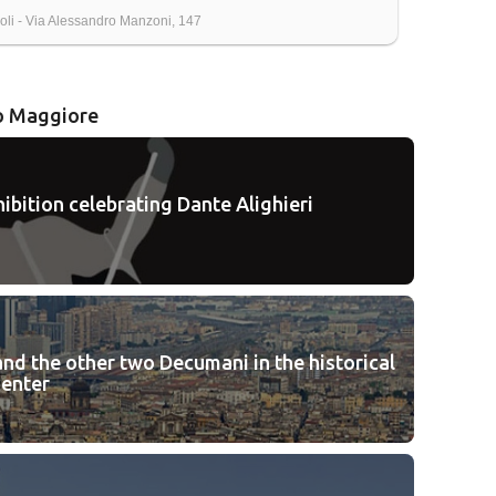
li - Via Alessandro Manzoni, 147
co Maggiore
ibition celebrating Dante Alighieri
and the other two Decumani in the historical
center