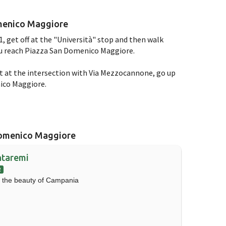
omenico Maggiore
1, get off at the "Università" stop and then walk
ou reach Piazza San Domenico Maggiore.
t at the intersection with Via Mezzocannone, go up
nico Maggiore.
 Domenico Maggiore
ntaremi
R
 the beauty of Campania