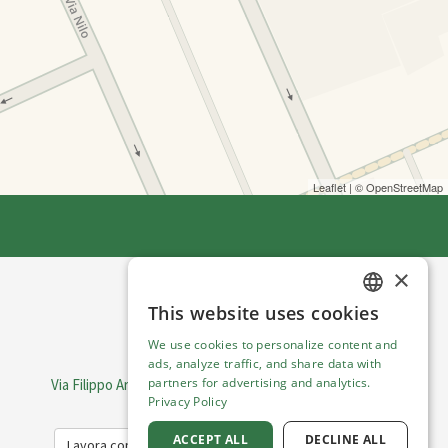
Leaflet
| ©
OpenStreetMap
×
This website uses cookies
English
ENGLISH
We use cookies to personalize content and
ITALIAN
Visit Italy Srl
ads, analyze traffic, and share data with
partners for advertising and analytics.
Via Filippo Argelati, 10, 20143 Milano | P.IVA 08368951219
Privacy Policy
Capitale Sociale 50.000€
ACCEPT ALL
DECLINE ALL
Lavora con noi
Cookie Policy
Privacy Policy