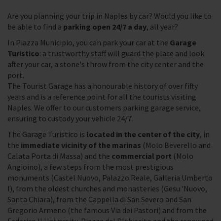
Are you planning your trip in Naples by car? Would you like to
be able to find a
parking open 24/7 a day
, all year?
In Piazza Municipio, you can park your car at the
Garage
Turistico
: a trustworthy staff will guard the place and look
after your car, a stone's throw from the city center and the
port.
The Tourist Garage has a honourable history of over fifty
years and is a reference point for all the tourists visiting
Naples. We offer to our customers parking garage service,
ensuring to custody your vehicle 24/7.
The Garage Turistico is
located in the center of the city
, in
the
immediate vicinity of the marinas
(Molo Beverello and
Calata Porta di Massa) and the
commercial port
(Molo
Angioino), a few steps from the most prestigious
monuments (Castel Nuovo, Palazzo Reale, Galleria Umberto
I), from the oldest churches and monasteries (Gesu 'Nuovo,
Santa Chiara), from the Cappella di San Severo and San
Gregorio Armeno (the famous Via dei Pastori) and from the
Federico II University, Piazza del Plebiscito and the renowned