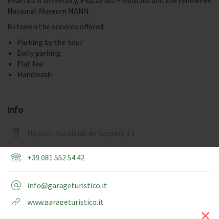
National Museum MANN.
Between the services offered:
Parking by the hour
Daily parking
Flat fee
Handwash
Info
Napoli - Via Alcide de Gasperi, 14
+39 081 552 54 42
info@garageturistico.it
www.garageturistico.it
×