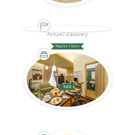
Pompeii Discovery
Naples tours
B&B Chiaia 32
B&B