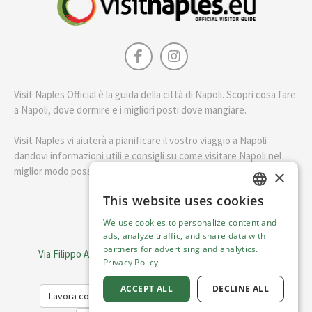
Visit Naples Official è la guida della città di Napoli. Scopri cosa fare
a Napoli, dove dormire e i migliori posti dove mangiare.
Visit Naples vi aiuterà a pianificare il vostro viaggio a Napoli
dandovi informazioni utili e consigli su come visitare Napoli nel
miglior modo possibile.
×
This website uses cookies
ENGLISH
English
We use cookies to personalize content and
ITALIAN
ads, analyze traffic, and share data with
Visit Italy Srl
partners for advertising and analytics.
Via Filippo Argelati, 10, 20143 Milano | P.IVA 08368951219
Privacy Policy
Capitale Sociale 50.000€
ACCEPT ALL
DECLINE ALL
Lavora con noi
Cookie Policy
Privacy Policy