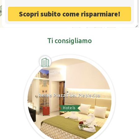
Scopri subito come risparmiare!
Leaflet
| ©
OpenStreetMap
Ti consigliamo
Relais Piazza del Plebiscito
Hotels