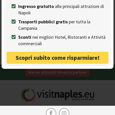
Ingresso gratuito
alle principali attrazioni di
La Reggia Designer Outlet
Napoli
FASHION
Trasporti pubblici gratis
per tutta la
The first designer outlet in Campania
Campania
Mastercard
Wedding
Bistrot
Sconti
nei migliori Hotel, Ristoranti e Attività
Single
Outdoor
International food
commerciali
Pizza
Fresh pasta
Family
Marcianise - S.P. 336 Sannitica
Scopri subito come risparmiare!
Hai un attività? Diventa partner