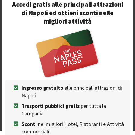
Accedi gratis alle principali attrazioni
di Napoli ed ottieni sconti nelle
Agriturismo La Petrosa
migliori attività
HOLIDAY HOUSES
Agritourism and farm in Cilento's National Park
Visa
Mastercard
Free cancellation
Beach
Booking without credit card
Cocktails
Garden
Station
Italian food
Ceraso - Via Fabbrica 112
Ingresso gratuito
alle principali attrazioni di
Napoli
5%
Trasporti pubblici gratis
per tutta la
discount
Campania
Sconti
nei migliori Hotel, Ristoranti e Attività
commerciali