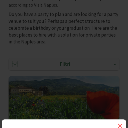
according to Visit Naples.
Do you have a party to plan and are looking for a party
venue to suit you? Perhaps a perfect structure to
celebrate a birthday or your graduation. Here are the
best places to hire with a solution for private parties
in the Naples area.
Filtri
×