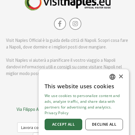
Visit Naples Official è la guida della città di Napoli. Scopri cosa fare
a Napoli, dove dormire e i migliori posti dove mangiare.
Visit Naples vi aiuterà a pianificare il vostro viaggio a Napoli
dandovi informazioni utili e consigli su come visitare Napoli nel
miglior modo possibile.
×
This website uses cookies
ENGLISH
English
We use cookies to personalize content and
ITALIAN
ads, analyze traffic, and share data with
Visit Italy Srl
partners for advertising and analytics.
Via Filippo Argelati, 10, 20143 Milano | P.IVA 08368951219
Privacy Policy
Capitale Sociale 50.000€
ACCEPT ALL
DECLINE ALL
Lavora con noi
Cookie Policy
Privacy Policy