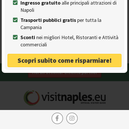
Ingresso gratuito
alle principali attrazioni di
Agriturismo La Petrosa
Napoli
HOLIDAY HOUSES
Agritourism and farm in Cilento's National Park
Trasporti pubblici gratis
per tutta la
Trattoria
Seafood
Sea food
Campania
Gluten free
Cheque
Kitchenette
Sconti
nei migliori Hotel, Ristoranti e Attività
commerciali
Camping
Pizza
Terrace
Ceraso - Via Fabbrica 112
Scopri subito come risparmiare!
Hai un attività? Diventa partner