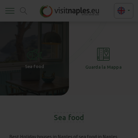
Toggle
+
-
Sea food
Guarda la Mappa
Sea food
Best Holiday houses in Naples of sea food in Naples