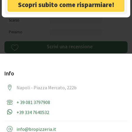
Scopri subito come risparmiare!
Nella media
Scarso
Pessimo
Scrivi una recensione
Info
Napoli - Piazza Mercato, 222b
+ 39 081 3797908
+39 334 7640532
info@bropizzeria.it