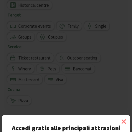
Historical centre
Target
Corporate events
Family
Single
Groups
Couples
Service
Ticket restaurant
Outdoor seating
Winery
Pets
Bancomat
Mastercard
Visa
Cucina
Pizza
×
Accedi gratis alle principali attrazioni