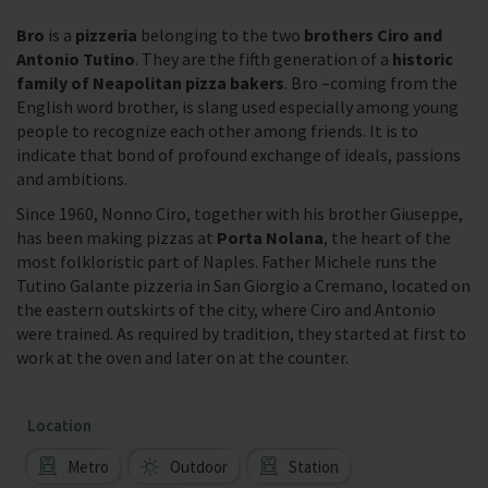
Bro
is a
pizzeria
belonging to the two
brothers Ciro and
Antonio Tutino
. They are the fifth generation of a
historic
family of Neapolitan pizza bakers
. Bro –coming from the
English word brother, is slang used especially among young
people to recognize each other among friends. It is to
indicate that bond of profound exchange of ideals, passions
and ambitions.
Since 1960, Nonno Ciro, together with his brother Giuseppe,
has been making pizzas at
Porta Nolana
, the heart of the
most folkloristic part of Naples. Father Michele runs the
Tutino Galante pizzeria in San Giorgio a Cremano, located on
the eastern outskirts of the city, where Ciro and Antonio
were trained. As required by tradition, they started at first to
work at the oven and later on at the counter.
Location
Metro
Outdoor
Station