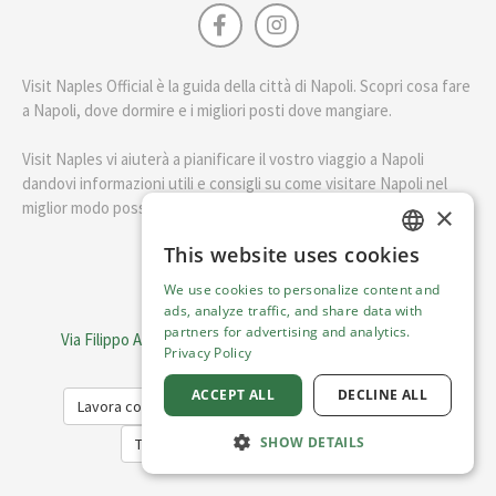
Visit Naples Official è la guida della città di Napoli. Scopri cosa fare
a Napoli, dove dormire e i migliori posti dove mangiare.
Visit Naples vi aiuterà a pianificare il vostro viaggio a Napoli
dandovi informazioni utili e consigli su come visitare Napoli nel
miglior modo possibile.
×
This website uses cookies
ENGLISH
English
We use cookies to personalize content and
ITALIAN
ads, analyze traffic, and share data with
Visit Italy Srl
partners for advertising and analytics.
Via Filippo Argelati, 10, 20143 Milano | P.IVA 08368951219
Privacy Policy
Capitale Sociale 50.000€
ACCEPT ALL
DECLINE ALL
Lavora con noi
Cookie Policy
Privacy Policy
SHOW DETAILS
Terms of Service
Trasparency