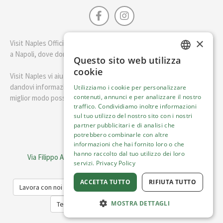
×
Visit Naples Official è la guida della città di Napoli. Scopri cosa fare
a Napoli, dove dormire e i migliori posti dove mangiare.
Questo sito web utilizza
ENGLISH
cookie
Visit Naples vi aiuterà a pianificare il vostro viaggio a Napoli
ITALIAN
dandovi informazioni utili e consigli su come visitare Napoli nel
Utilizziamo i cookie per personalizzare
contenuti, annunci e per analizzare il nostro
miglior modo possibile.
traffico. Condividiamo inoltre informazioni
sul tuo utilizzo del nostro sito con i nostri
Italiano
partner pubblicitari e di analisi che
potrebbero combinarle con altre
informazioni che hai fornito loro o che
Visit Italy Srl
hanno raccolto dal tuo utilizzo dei loro
Via Filippo Argelati, 10, 20143 Milano | P.IVA 08368951219
servizi.
Privacy Policy
Capitale Sociale 50.000€
ACCETTA TUTTO
RIFIUTA TUTTO
Lavora con noi
Cookie Policy
Informativa sulla privacy
MOSTRA DETTAGLI
Termini del Servizio
Trasparenza